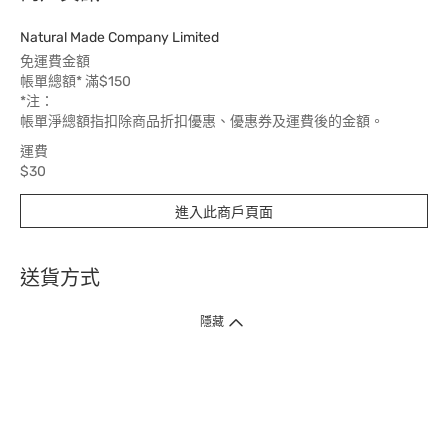
Natural Made Company Limited
免運費金額
帳單總額* 滿$150
*注：
帳單淨總額指扣除商品折扣優惠、優惠券及運費後的金額。
運費
$30
送貨時間
進入此商戶頁面
5 個工作天
送貨方式
1. 送貨到府（受衛生署條例規管產品除外 ）
隱藏
訂單總額淨值滿$399免運費（商戶直送產品除外），選取「特快送」並於早
上9點至下午7點下單，最快30分鐘內送到​。
2. 門店取貨（商戶直送產品除外）
超過160間門市滿$50免費店取，選取「特快門店取貨」最快30分鐘可取貨。
3. 順豐智能櫃（受衛生署條例規管或商戶直送產品除外）
買滿$250免費順豐智能櫃自提點自取，服務範圍包括香港島、九龍、新界、
各大小屋邨、屋苑商場等。