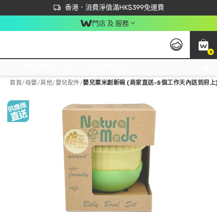
首次APP下單買滿$450 輸入 NEWAPP 即減$50
立即成為易賞錢會員盡享獨家優惠
香港．消費淨值滿HK$399免運費
門店 及 服務
0
免運費門市取貨，滿$250 合作自取點自取免運費，淨額消費滿$399，免費送貨上門！
首頁
/
母嬰
/
其他
/
嬰兒配件
/
嬰兒粟米創新碗 (商家直送-5個工作天內送到府上