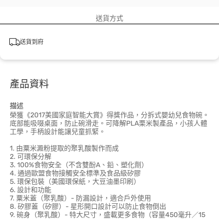
送貨方式
送貨到府
產品資料
描述
榮獲《2017美國家庭智能大賞》得獎作品，分拆式嬰幼兒食物碗。
底部能吸啜桌面，防止碗滑走。可降解PLA栗米製產品，小孩人體
工學，手柄設計能讓兒童抓緊。
1. 由粟米澱粉提取的聚乳酸製作而成
2. 可環保分解
3. 100%食物安全（不含雙酚A、鉛、塑化劑）
4. 通過歐盟食物接觸安全標準及食品級矽膠
5. 環保包裝（美國環保紙，大豆油墨印刷）
6. 設計和功能
7. 粟米蓋（聚乳酸）- 防漏設計，適合戶外使用
8. 矽膠蓋（矽膠）- 星形開口設計可以防止食物倒出
9. 碗身（聚乳酸）- 特大尺寸，盛載更多食物（容量450毫升／15