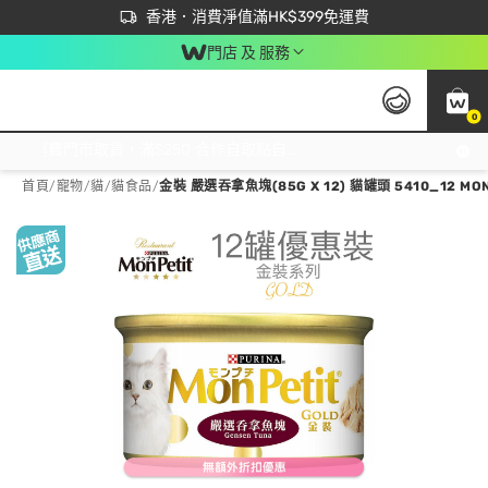
首次APP下單買滿$450 輸入 NEWAPP 即減$50
立即成為易賞錢會員盡享獨家優惠
香港．消費淨值滿HK$399免運費
門店 及 服務
0
免運費門市取貨，滿$250 合作自取點自取免運費，淨額消費滿$399，免費送貨上門！
首頁
/
寵物
/
貓
/
貓食品
/
金裝 嚴選吞拿魚塊(85G X 12) 貓罐頭 5410_12 MON