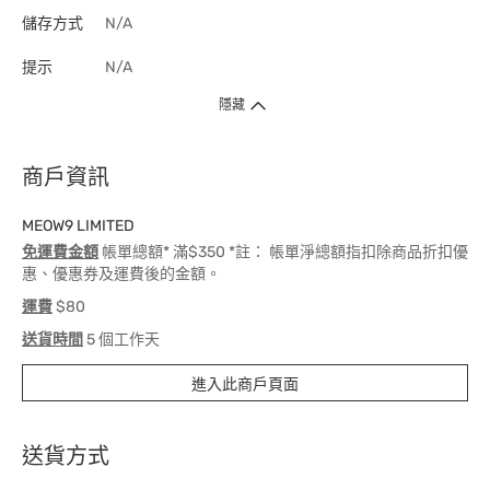
儲存方式
N/A
提示
N/A
隱藏
商戶資訊
MEOW9 LIMITED
免運費金額
帳單總額* 滿$350 *註： 帳單淨總額指扣除商品折扣優
惠、優惠券及運費後的金額。
運費
$80
送貨時間
5 個工作天
進入此商戶頁面
送貨方式