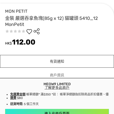
MON PETIT
金裝 嚴選吞拿魚塊(85g x 12) 貓罐頭 5410_12
MonPetit
112.00
HK$
有貨通知
商戶資訊
MEOW9 LIMITED
了解更多此商戶
免運費金額
帳單總額* 滿$350 *註： 帳單淨總額指扣除商品折扣優惠、優
運費
$80
送貨時間
: 5 個工作天
進入此商戶頁面