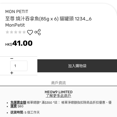
MON PETIT
至尊 燒汁吞拿魚(85g x 6) 貓罐頭 1234_6
MonPetit
41.00
HK$
加入購物袋
商戶資訊
MEOW9 LIMITED
了解更多此商戶
免運費金額
帳單總額* 滿$350 *註： 帳單淨總額指扣除商品折扣優惠、優
運費
$80
送貨時間
: 5 個工作天