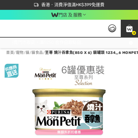
首次APP下單買滿$450 輸入 NEWAPP 即減$50
立即成為易賞錢會員盡享獨家優惠
香港．消費淨值滿HK$399免運費
門店 及 服務
0
免運費門市取貨，滿$250 合作自取點自取免運費，淨額消費滿$399，免費送貨上門！
首頁
/
寵物
/
貓
/
貓食品
/
至尊 燒汁吞拿魚(85G X 6) 貓罐頭 1234_6 MONPET