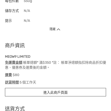
每包件數
550g
儲存方式
N/A
提示
N/A
隱藏
商戶資訊
MEOW9 LIMITED
免運費金額
帳單總額* 滿$350 *註： 帳單淨總額指扣除商品折扣優
惠、優惠券及運費後的金額。
運費
$80
送貨時間
5 個工作天
進入此商戶頁面
送貨方式