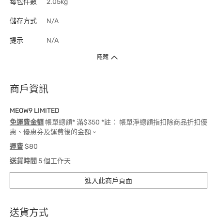
每包件數
2.05kg
儲存方式
N/A
提示
N/A
隱藏
商戶資訊
MEOW9 LIMITED
免運費金額
帳單總額* 滿$350 *註： 帳單淨總額指扣除商品折扣優
惠、優惠券及運費後的金額。
運費
$80
送貨時間
5 個工作天
進入此商戶頁面
送貨方式