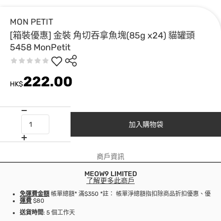
MON PETIT
[箱裝優惠] 金裝 角切吞拿魚塊(85g x24) 貓罐頭
5458 MonPetit
222.00
HK$
加入購物袋
商戶資訊
MEOW9 LIMITED
了解更多此商戶
免運費金額
帳單總額* 滿$350 *註： 帳單淨總額指扣除商品折扣優惠、優
運費
$80
送貨時間
: 5 個工作天