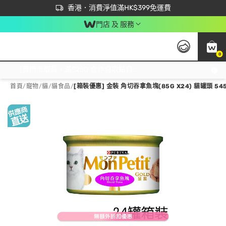
首次APP下單買滿$450 輸入 NEWAPP 即減$50
立即成為易賞錢會員盡享獨家優惠
香港．消費淨值滿HK$399免運費
門店 及 服務
0
免運費門市取貨，滿$250 合作自取點自取免運費，淨額消費滿$399，免費送貨上門！
首頁
/
寵物
/
貓
/
貓食品
/
[箱裝優惠] 金裝 角切吞拿魚塊(85G X24) 貓罐頭 545