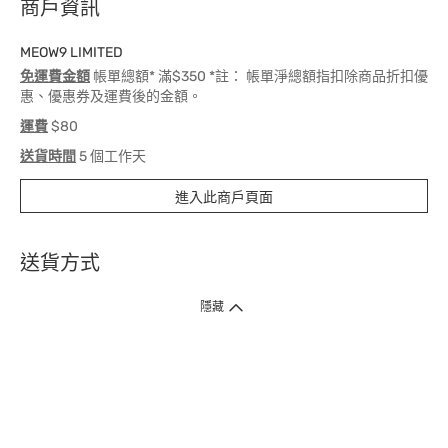
商戶資訊
MEOW9 LIMITED
免運費金額
帳單總額* 滿$350 *註： 帳單淨總額指扣除商品折扣優
惠、優惠券及運費後的金額。
運費
$80
送貨時間
5 個工作天
進入此商戶頁面
送貨方式
1. 送貨到府（受衛生署條例規管產品除外 ）
隱藏
訂單總額淨值滿$399免運費（商戶直送產品除外），選取「特快送」並於早
上9點至下午7點下單，最快30分鐘內送到​。
2. 門店取貨（商戶直送產品除外）
超過160間門市滿$50免費店取，選取「特快門店取貨」最快30分鐘可取貨。
3. 順豐智能櫃（受衛生署條例規管或商戶直送產品除外）
買滿$250免費順豐智能櫃自提點自取，服務範圍包括香港島、九龍、新界、
各大小屋邨、屋苑商場等。