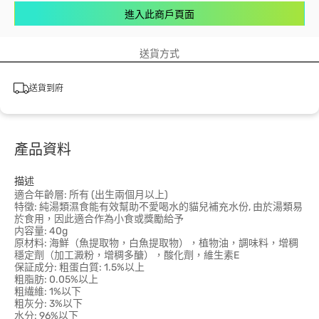
進入此商戶頁面
送貨方式
送貨到府
產品資料
描述
適合年齡層: 所有 (出生兩個月以上)
特徵: 純湯類濕食能有效幫助不愛喝水的貓兒補充水份, 由於湯類易
於食用，因此適合作為小食或獎勵給予
内容量: 40g
原材料: 海鮮（魚提取物，白魚提取物），植物油，調味料，增稠
穩定劑（加工澱粉，增稠多醣），酸化劑，維生素E
保証成分: 粗蛋白質: 1.5%以上
粗脂肪: 0.05%以上
粗繊維: 1%以下
粗灰分: 3%以下
水分: 96%以下