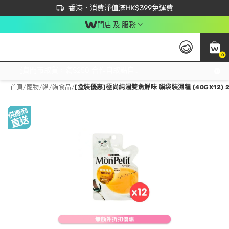
首次APP下單買滿$450 輸入 NEWAPP 即減$50
立即成為易賞錢會員盡享獨家優惠
香港．消費淨值滿HK$399免運費
門店 及 服務
0
免運費門市取貨，滿$250 合作自取點自取免運費，淨額消費滿$399，免費送貨上門！
首頁
/
寵物
/
貓
/
貓食品
/
[盒裝優惠]極尚純湯雙魚鮮味 貓袋裝濕糧 (40GX12) 20