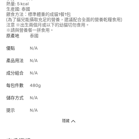
熱量: 5 kcal
生産國: 泰國
餵食方法：標準體重的成貓1餐1包
(為了貓兒能攝取充足的營養，建議配合全面的營養乾糧食用)
注意 ※出生兩個月或以下的幼貓切勿食用。
※請與營養餐一拼食用。
原產地
泰國
優點
N/A
產品用法
N/A
成分組合
N/A
每包件數
480g
儲存方式
N/A
提示
N/A
隱藏