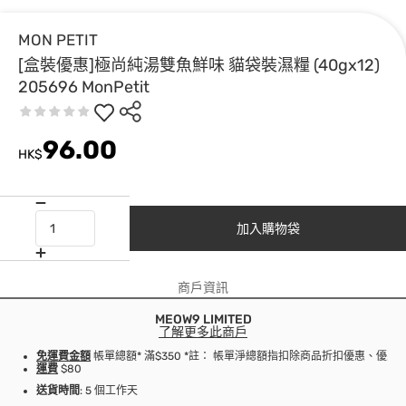
MON PETIT
[盒裝優惠]極尚純湯雙魚鮮味 貓袋裝濕糧 (40gx12)
205696 MonPetit
96.00
HK$
加入購物袋
商戶資訊
MEOW9 LIMITED
了解更多此商戶
免運費金額
帳單總額* 滿$350 *註： 帳單淨總額指扣除商品折扣優惠、優
運費
$80
送貨時間
: 5 個工作天