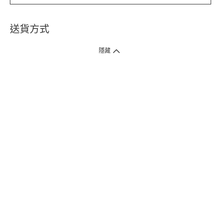
送貨方式
1. 送貨到府（受衛生署條例規管產品除外 ）
隱藏
訂單總額淨值滿$399免運費（商戶直送產品除外），選取「特快送」並於早
上9點至下午7點下單，最快30分鐘內送到​。
2. 門店取貨（商戶直送產品除外）
超過160間門市滿$50免費店取，選取「特快門店取貨」最快30分鐘可取貨。
3. 順豐智能櫃（受衛生署條例規管或商戶直送產品除外）
買滿$250免費順豐智能櫃自提點自取，服務範圍包括香港島、九龍、新界、
各大小屋邨、屋苑商場等。
4.內地跨境直郵
訂單總淨值滿$500免運費。