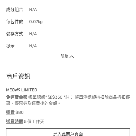
成分組合
N/A
每包件數
0.07kg
儲存方式
N/A
提示
N/A
隱藏
商戶資訊
MEOW9 LIMITED
免運費金額
帳單總額* 滿$350 *註： 帳單淨總額指扣除商品折扣優
惠、優惠券及運費後的金額。
運費
$80
送貨時間
5 個工作天
進入此商戶頁面