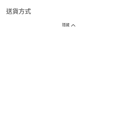
送貨方式
1. 送貨到府（受衛生署條例規管產品除外 ）
隱藏
訂單總額淨值滿$399免運費（商戶直送產品除外），選取「特快送」並於早
上9點至下午7點下單，最快30分鐘內送到​。
2. 門店取貨（商戶直送產品除外）
超過160間門市滿$50免費店取，選取「特快門店取貨」最快30分鐘可取貨。
3. 順豐智能櫃（受衛生署條例規管或商戶直送產品除外）
買滿$250免費順豐智能櫃自提點自取，服務範圍包括香港島、九龍、新界、
各大小屋邨、屋苑商場等。
4.內地跨境直郵
訂單總淨值滿$500免運費。