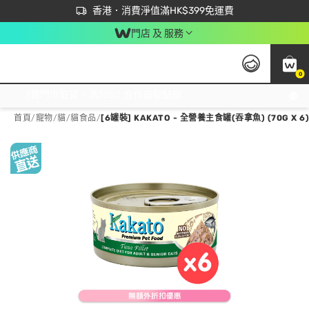
首次APP下單買滿$450 輸入 NEWAPP 即減$50
立即成為易賞錢會員盡享獨家優惠
香港．消費淨值滿HK$399免運費
門店 及 服務
0
免運費門市取貨，滿$250 合作自取點自取免運費，淨額消費滿$399，免費送貨上門！
首頁
/
寵物
/
貓
/
貓食品
/
[6罐裝] KAKATO - 全營養主食罐(吞拿魚) (70G X 