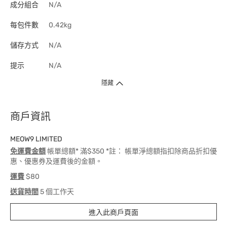
成分組合
N/A
每包件數
0.42kg
儲存方式
N/A
提示
N/A
隱藏
商戶資訊
MEOW9 LIMITED
免運費金額
帳單總額* 滿$350 *註： 帳單淨總額指扣除商品折扣優
惠、優惠券及運費後的金額。
運費
$80
送貨時間
5 個工作天
進入此商戶頁面