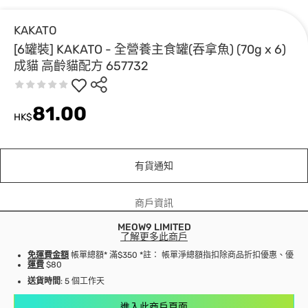
KAKATO
[6罐裝] KAKATO - 全營養主食罐(吞拿魚) (70g x 6)
成貓 高齡貓配方 657732
81.00
HK$
有貨通知
商戶資訊
MEOW9 LIMITED
了解更多此商戶
免運費金額
帳單總額* 滿$350 *註： 帳單淨總額指扣除商品折扣優惠、優
運費
$80
送貨時間
: 5 個工作天
進入此商戶頁面