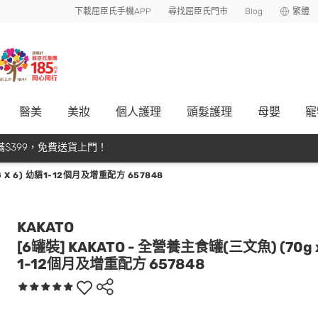
下載屈臣氏手機APP
尋找屈臣氏門市
Blog
繁體
醫美
美妝
個人護理
頭髮護理
母嬰
寵
$399，免費送貨上門！
G X 6) 幼貓1-12個月及增重配方 657848
KAKATO
[6罐裝] KAKATO - 全營養主食罐(三文魚) (70g x
1-12個月及增重配方 657848