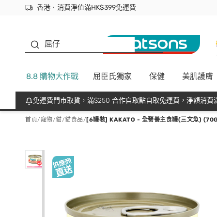
香港．消費淨值滿HK$399免運費
立即成為易賞錢會員盡享獨家優惠
首次APP下單買滿$450 輸入 NEWAPP 即減$50
生蠔BB
屈仔
8.8 購物大作戰
屈臣氏獨家
保健
美肌護膚
免運費門市取貨，滿$250 合作自取點自取免運費，淨額消費滿
首頁
/
寵物
/
貓
/
貓食品
/
[6罐裝] KAKATO - 全營養主食罐(三文魚) (70