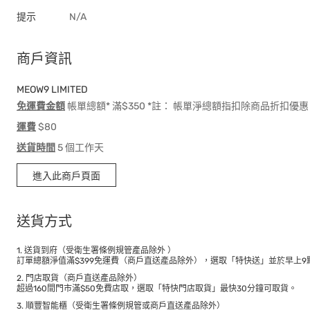
提示
N/A
商戶資訊
MEOW9 LIMITED
免運費金額
帳單總額* 滿$350 *註： 帳單淨總額指扣除商品折扣
運費
$80
送貨時間
5 個工作天
進入此商戶頁面
送貨方式
1. 送貨到府（受衛生署條例規管產品除外 ）
訂單總額淨值滿$399免運費（商戶直送產品除外），選取「特快送」並於早上9點
2. 門店取貨（商戶直送產品除外）
超過160間門市滿$50免費店取，選取「特快門店取貨」最快30分鐘可取貨。
3. 順豐智能櫃（受衛生署條例規管或商戶直送產品除外）