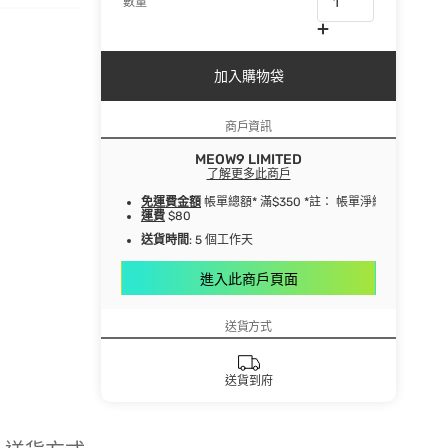
數量
加入購物袋
商戶資訊
MEOW9 LIMITED
了解更多此商戶
免運費金額
帳單總額* 滿$350 *註： 帳單淨總額指扣
運費
$80
送貨時間
: 5 個工作天
進入此商戶頁面
送貨方式
送貨到府