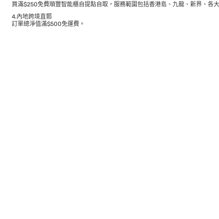
買滿$250免費順豐智能櫃自提點自取，服務範圍包括香港島、九龍、新界、各
4.內地跨境直郵
訂單總淨值滿$500免運費。