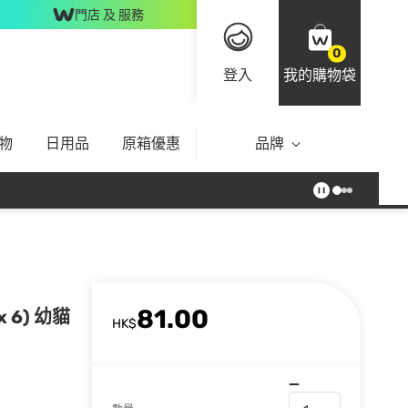
門店 及 服務
0
登入
我的購物袋
物
日用品
原箱優惠
品牌
81.00
 6) 幼貓
HK$