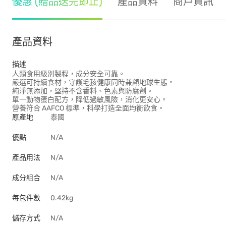
優惠 (贈品送完即止)
產品資料
商戶資訊
產品資料
描述
人類食用級別製程，成分安全可靠。
嚴選可持續食材，守護毛孩健康同時兼顧地球生態。
純淨無添加，堅持不含香料、色素與防腐劑。
單一動物蛋白配方，降低過敏風險，消化更安心。
營養符合 AAFCO 標準，科學打造全面均衡飲食。
原產地
泰國
優點
N/A
產品用法
N/A
成分組合
N/A
每包件數
0.42kg
儲存方式
N/A