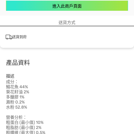
進入此商戶頁面
送貨方式
送貨到府
產品資料
描述
成分：
鯖花魚 44%
葵花籽油 2%
多醣膠 1%
澱粉 0.2%
水粉 52.8%
營養分析：
粗蛋白 (最小值) 10%
粗脂肪 (最小值) 2%
粗纖維 (最大值) 0.5%