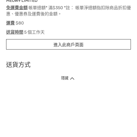
MEOW9 LIMITED
免運費金額
帳單總額* 滿$350 *註： 帳單淨總額指扣除商品折扣優
惠、優惠券及運費後的金額。
運費
$80
送貨時間
5 個工作天
進入此商戶頁面
送貨方式
1. 送貨到府（受衛生署條例規管產品除外 ）
隱藏
訂單總額淨值滿$399免運費（商戶直送產品除外），選取「特快送」並於早
上9點至下午7點下單，最快30分鐘內送到​。
2. 門店取貨（商戶直送產品除外）
超過160間門市滿$50免費店取，選取「特快門店取貨」最快30分鐘可取貨。
3. 順豐智能櫃（受衛生署條例規管或商戶直送產品除外）
買滿$250免費順豐智能櫃自提點自取，服務範圍包括香港島、九龍、新界、
各大小屋邨、屋苑商場等。
4.內地跨境直郵
訂單總淨值滿$500免運費。