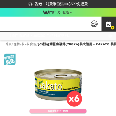
首次APP下單買滿$450 輸入 NEWAPP 即減$50
立即成為易賞錢會員盡享獨家優惠
香港．消費淨值滿HK$399免運費
門店 及 服務
0
免運費門市取貨，滿$250 合作自取點自取免運費，淨額消費滿$399，免費送貨上門！
首頁
/
寵物
/
貓
/
貓食品
/
[6罐裝]鯖花魚慕絲(70GX6)貓犬適用 - KAKATO 