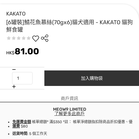
KAKATO
[6罐裝]鯖花魚慕絲(70gx6)貓犬適用 - KAKATO 貓狗
鮮食罐
81.00
HK$
加入購物袋
商戶資訊
MEOW9 LIMITED
了解更多此商戶
免運費金額
帳單總額* 滿$350 *註： 帳單淨總額指扣除商品折扣優惠、優
運費
$80
送貨時間
: 5 個工作天