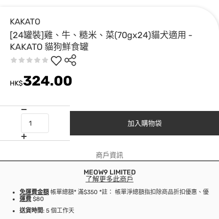
KAKATO
[24罐裝]雞、牛、糙米、菜(70gx24)貓犬適用 -
KAKATO 貓狗鮮食罐
324.00
HK$
加入購物袋
商戶資訊
MEOW9 LIMITED
了解更多此商戶
免運費金額
帳單總額* 滿$350 *註： 帳單淨總額指扣除商品折扣優惠、優
運費
$80
送貨時間
: 5 個工作天