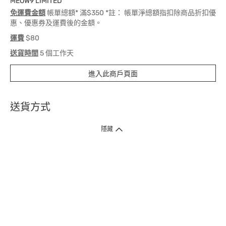
MEOW9 LIMITED
免運費金額
帳單總額* 滿$350 *註： 帳單淨總額指扣除商品折扣優
惠、優惠券及運費後的金額。
運費
$80
送貨時間
5 個工作天
進入此商戶頁面
送貨方式
1. 送貨到府（受衛生署條例規管產品除外 ）
隱藏
訂單總額淨值滿$399免運費（商戶直送產品除外），選取「特快送」並於早
上9點至下午7點下單，最快30分鐘內送到​。
2. 門店取貨（商戶直送產品除外）
超過160間門市滿$50免費店取，選取「特快門店取貨」最快30分鐘可取貨。
3. 順豐智能櫃（受衛生署條例規管或商戶直送產品除外）
買滿$250免費順豐智能櫃自提點自取，服務範圍包括香港島、九龍、新界、
各大小屋邨、屋苑商場等。
4.內地跨境直郵
訂單總淨值滿$500免運費。