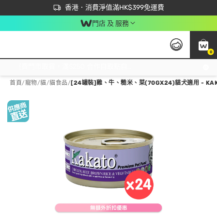
首次APP下單買滿$450 輸入 NEWAPP 即減$50
立即成為易賞錢會員盡享獨家優惠
香港．消費淨值滿HK$399免運費
門店 及 服務
0
免運費門市取貨，滿$250 合作自取點自取免運費，淨額消費滿$399，免費送貨上門！
首頁
/
寵物
/
貓
/
貓食品
/
[24罐裝]雞、牛、糙米、菜(70GX24)貓犬適用 - KA