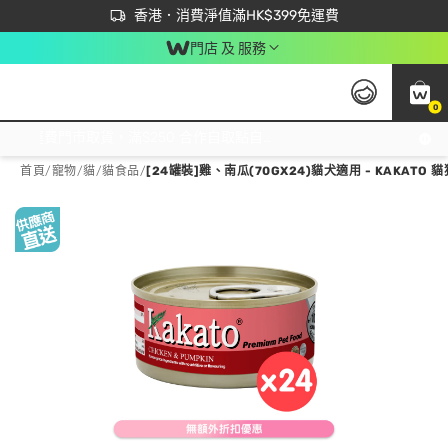
首次APP下單買滿$450 輸入 NEWAPP 即減$50
立即成為易賞錢會員盡享獨家優惠
香港．消費淨值滿HK$399免運費
門店 及 服務
0
免運費門市取貨，滿$250 合作自取點自取免運費，淨額消費滿$399，免費送貨上門！
首頁
/
寵物
/
貓
/
貓食品
/
[24罐裝]雞、南瓜(70GX24)貓犬適用 - KAKATO 