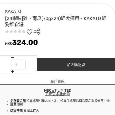
KAKATO
[24罐裝]雞、南瓜(70gx24)貓犬適用 - KAKATO 貓
狗鮮食罐
324.00
HK$
加入購物袋
商戶資訊
MEOW9 LIMITED
了解更多此商戶
免運費金額
帳單總額* 滿$350 *註： 帳單淨總額指扣除商品折扣優惠、優
運費
$80
送貨時間
: 5 個工作天