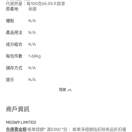
代謝熱量：每100克65.05卡路里
原產地
泰國
優點
N/A
產品用法
N/A
成分組合
N/A
每包件數
1.68kg
儲存方式
N/A
提示
N/A
隱藏
商戶資訊
MEOW9 LIMITED
免運費金額
帳單總額* 滿$350 *註： 帳單淨總額指扣除商品折扣優