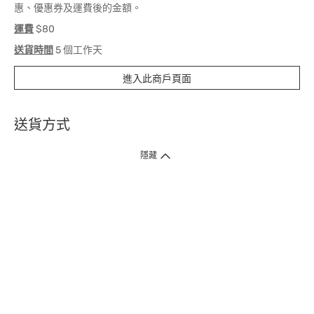
惠、優惠券及運費後的金額。
運費
$80
送貨時間
5 個工作天
進入此商戶頁面
送貨方式
1. 送貨到府（受衛生署條例規管產品除外 ）
隱藏
訂單總額淨值滿$399免運費（商戶直送產品除外），選取「特快送」並於早
上9點至下午7點下單，最快30分鐘內送到​。
2. 門店取貨（商戶直送產品除外）
超過160間門市滿$50免費店取，選取「特快門店取貨」最快30分鐘可取貨。
3. 順豐智能櫃（受衛生署條例規管或商戶直送產品除外）
買滿$250免費順豐智能櫃自提點自取，服務範圍包括香港島、九龍、新界、
各大小屋邨、屋苑商場等。
4.內地跨境直郵
訂單總淨值滿$500免運費。