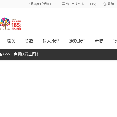
下載屈臣氏手機APP
尋找屈臣氏門市
Blog
繁體
醫美
美妝
個人護理
頭髮護理
母嬰
寵
$399，免費送貨上門！