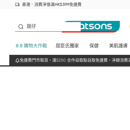
香港．消費淨值滿HK$399免運費
立即成為易賞錢會員盡享獨家優惠
首次APP下單買滿$450 輸入 NEWAPP 即減$50
生蠔BB
屈仔
8.8 購物大作戰
屈臣氏獨家
保健
美肌護膚
免運費門市取貨，滿$250 合作自取點自取免運費，淨額消費滿