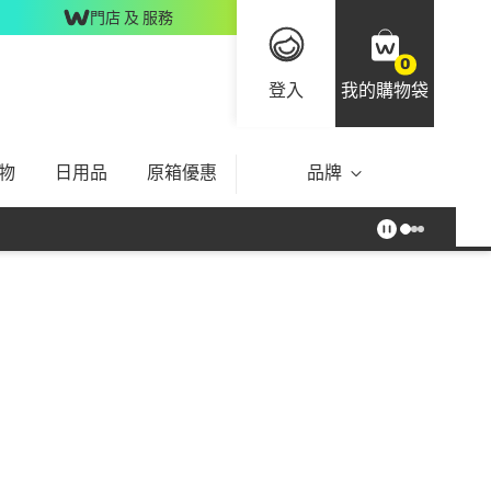
門店 及 服務
0
登入
我的購物袋
物
日用品
原箱優惠
品牌