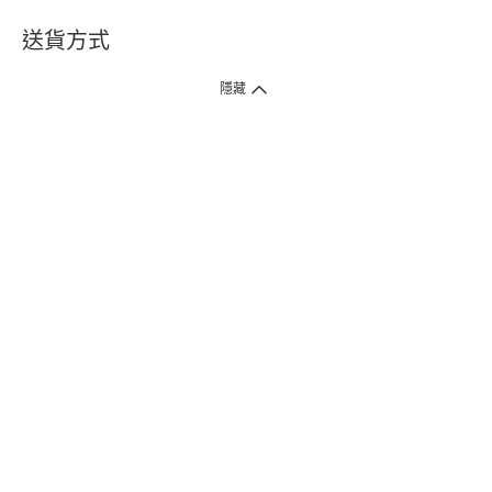
送貨方式
1. 送貨到府（受衛生署條例規管產品除外 ）
隱藏
訂單總額淨值滿$399免運費（商戶直送產品除外），選取「特快送」並於早
上9點至下午7點下單，最快30分鐘內送到​。
2. 門店取貨（商戶直送產品除外）
超過160間門市滿$50免費店取，選取「特快門店取貨」最快30分鐘可取貨。
3. 順豐智能櫃（受衛生署條例規管或商戶直送產品除外）
買滿$250免費順豐智能櫃自提點自取，服務範圍包括香港島、九龍、新界、
各大小屋邨、屋苑商場等。
4.內地跨境直郵
訂單總淨值滿$500免運費。