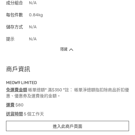
成分組合
N/A
每包件數
0.84kg
儲存方式
N/A
提示
N/A
隱藏
商戶資訊
MEOW9 LIMITED
免運費金額
帳單總額* 滿$350 *註： 帳單淨總額指扣除商品折扣優
惠、優惠券及運費後的金額。
運費
$80
送貨時間
5 個工作天
進入此商戶頁面