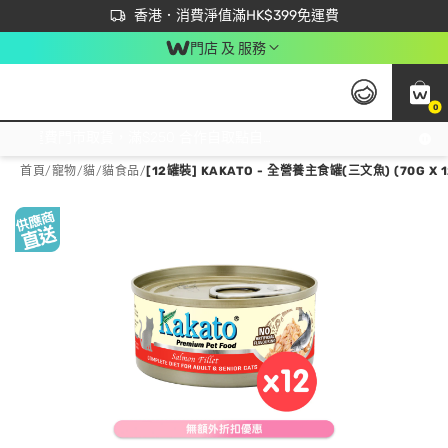
首次APP下單買滿$450 輸入 NEWAPP 即減$50
立即成為易賞錢會員盡享獨家優惠
香港．消費淨值滿HK$399免運費
門店 及 服務
0
免運費門市取貨，滿$250 合作自取點自取免運費，淨額消費滿$399，免費送貨上門！
首頁
/
寵物
/
貓
/
貓食品
/
[12罐裝] KAKATO - 全營養主食罐(三文魚) (70G X 