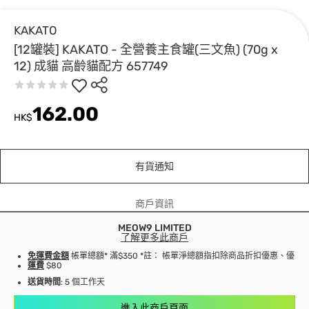
KAKATO
[12罐裝] KAKATO - 全營養主食罐(三文魚) (70g x
12) 成貓 高齡貓配方 657749
162.00
HK$
有貨通知
商戶資訊
MEOW9 LIMITED
了解更多此商戶
免運費金額
帳單總額* 滿$350 *註： 帳單淨總額指扣除商品折扣優惠、優
運費
$80
送貨時間
: 5 個工作天
進入此商戶頁面