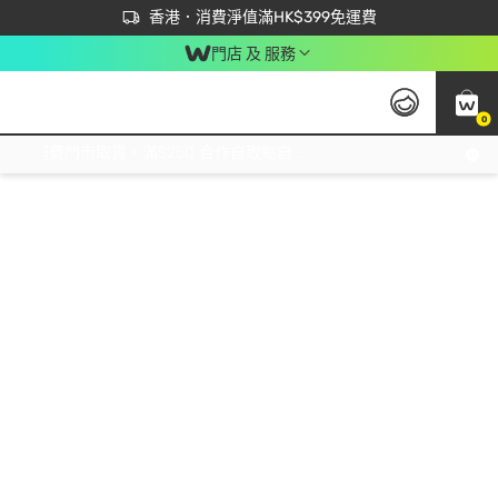
首次APP下單買滿$450 輸入 NEWAPP 即減$50
立即成為易賞錢會員盡享獨家優惠
香港．消費淨值滿HK$399免運費
門店 及 服務
0
免運費門市取貨，滿$250 合作自取點自取免運費，淨額消費滿$399，免費送貨上門！