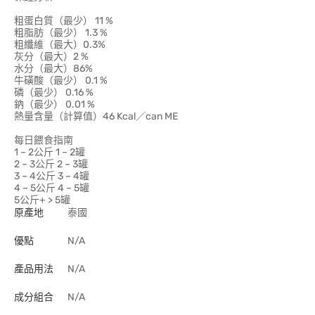
粗蛋白質（最少） 11 %
粗脂肪（最少） 1.3 %
粗纖維（最大）0.3%
灰分（最大）2 %
水分（最大）86%
牛磺酸（最少） 0.1 %
磷（最少） 0.16 %
鈉（最少） 0.01 %
熱量含量（計算值）46 Kcal／can ME
每日餵食指南
1 – 2公斤 1 – 2罐
2 – 3公斤 2 – 3罐
3 – 4公斤 3 – 4罐
4 – 5公斤 4 – 5罐
5公斤+ > 5罐
原產地
泰國
優點
N/A
產品用法
N/A
成分組合
N/A