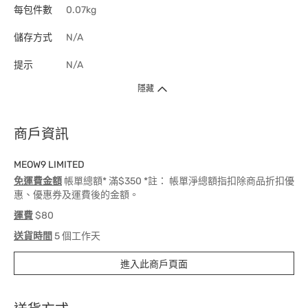
每包件數
0.07kg
儲存方式
N/A
提示
N/A
隱藏
商戶資訊
MEOW9 LIMITED
免運費金額
帳單總額* 滿$350 *註： 帳單淨總額指扣除商品折扣優
惠、優惠券及運費後的金額。
運費
$80
送貨時間
5 個工作天
進入此商戶頁面