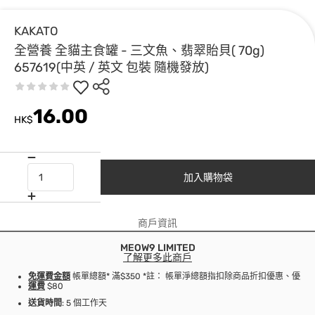
KAKATO
全營養 全貓主食罐 - 三文魚、翡翠貽貝( 70g)
657619(中英 / 英文 包裝 隨機發放)
16.00
HK$
加入購物袋
商戶資訊
MEOW9 LIMITED
了解更多此商戶
免運費金額
帳單總額* 滿$350 *註： 帳單淨總額指扣除商品折扣優惠、優
運費
$80
送貨時間
: 5 個工作天