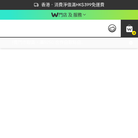
首次APP下單買滿$450 輸入 NEWAPP 即減$50
立即成為易賞錢會員盡享獨家優惠
香港．消費淨值滿HK$399免運費
門店 及 服務
0
免運費門市取貨，滿$250 合作自取點自取免運費，淨額消費滿$399，免費送貨上門！