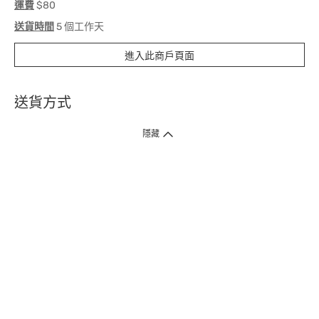
運費
$80
送貨時間
5 個工作天
進入此商戶頁面
送貨方式
1. 送貨到府（受衛生署條例規管產品除外 ）
隱藏
訂單總額淨值滿$399免運費（商戶直送產品除外），選取「特快送」並於早
上9點至下午7點下單，最快30分鐘內送到​。
2. 門店取貨（商戶直送產品除外）
超過160間門市滿$50免費店取，選取「特快門店取貨」最快30分鐘可取貨。
3. 順豐智能櫃（受衛生署條例規管或商戶直送產品除外）
買滿$250免費順豐智能櫃自提點自取，服務範圍包括香港島、九龍、新界、
各大小屋邨、屋苑商場等。
4.內地跨境直郵
訂單總淨值滿$500免運費。