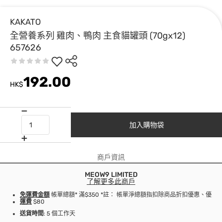
KAKATO
全營養系列 雞肉、鴨肉 主食貓罐頭 (70gx12)
657626
192.00
HK$
加入購物袋
商戶資訊
MEOW9 LIMITED
了解更多此商戶
免運費金額
帳單總額* 滿$350 *註： 帳單淨總額指扣除商品折扣優惠、優
運費
$80
送貨時間
: 5 個工作天