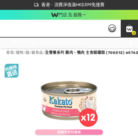
首次APP下單買滿$450 輸入 NEWAPP 即減$50
立即成為易賞錢會員盡享獨家優惠
香港．消費淨值滿HK$399免運費
門店 及 服務
0
免運費門市取貨，滿$250 合作自取點自取免運費，淨額消費滿$399，免費送貨上門！
首頁
/
寵物
/
貓
/
貓食品
/
全營養系列 雞肉、鴨肉 主食貓罐頭 (70GX12) 6576