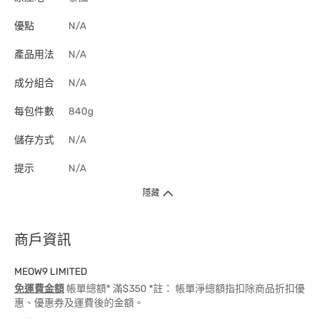
優點
N/A
產品用法
N/A
成分組合
N/A
每包件數
840g
儲存方式
N/A
提示
N/A
隱藏
商戶資訊
MEOW9 LIMITED
免運費金額
帳單總額* 滿$350 *註： 帳單淨總額指扣除商品折扣優
惠、優惠券及運費後的金額。