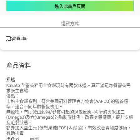
進入此商戶頁面
送貨方式
送貨到府
產品資料
描述
Kakato 全營養貓用主食罐現時有兩款味道:– 真正滿足每餐營養需
求既主食罐
優點：
卡格主食罐系列，符合美國飼料管理官方協會(AAFCO)的營養標
準，適合不同年齡貓隻食用。
無穀物，有助減由穀物/麩質引起的過敏反應–均衡的奧米加三
(Omega3)及六(Omega6)的脂肪酸比例，改善身體健康，提升皮膚
及毛髮狀態。
額外加入益生元 (低聚果糖(FOS) & 絲蘭)，有效改善胃腸度健康，
有助排毒
原產地
泰國