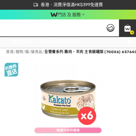
首次APP下單買滿$450 輸入 NEWAPP 即減$50
立即成為易賞錢會員盡享獨家優惠
香港．消費淨值滿HK$399免運費
門店 及 服務
0
免運費門市取貨，滿$250 合作自取點自取免運費，淨額消費滿$399，免費送貨上門！
首頁
/
寵物
/
貓
/
貓食品
/
全營養系列 雞肉、羊肉 主食貓罐頭 (70GX6) 65764