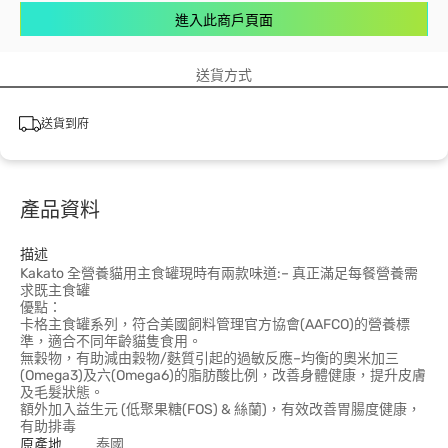
進入此商戶頁面
送貨方式
送貨到府
產品資料
描述
Kakato 全營養貓用主食罐現時有兩款味道:– 真正滿足每餐營養需
求既主食罐
優點：
卡格主食罐系列，符合美國飼料管理官方協會(AAFCO)的營養標
準，適合不同年齡貓隻食用。
無穀物，有助減由穀物/麩質引起的過敏反應–均衡的奧米加三
(Omega3)及六(Omega6)的脂肪酸比例，改善身體健康，提升皮膚
及毛髮狀態。
額外加入益生元 (低聚果糖(FOS) & 絲蘭)，有效改善胃腸度健康，
有助排毒
原產地
泰國