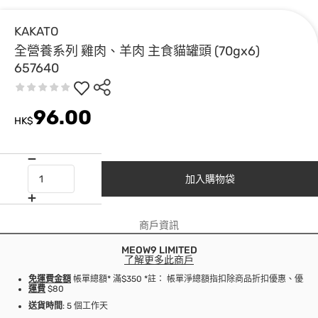
KAKATO
全營養系列 雞肉、羊肉 主食貓罐頭 (70gx6)
657640
96.00
HK$
加入購物袋
商戶資訊
MEOW9 LIMITED
了解更多此商戶
免運費金額
帳單總額* 滿$350 *註： 帳單淨總額指扣除商品折扣優惠、優
運費
$80
送貨時間
: 5 個工作天