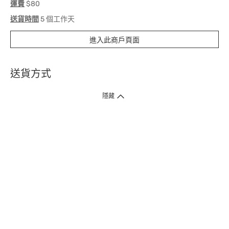
運費
$80
送貨時間
5 個工作天
進入此商戶頁面
送貨方式
1. 送貨到府（受衛生署條例規管產品除外 ）
隱藏
訂單總額淨值滿$399免運費（商戶直送產品除外），選取「特快送」並於早
上9點至下午7點下單，最快30分鐘內送到​。
2. 門店取貨（商戶直送產品除外）
超過160間門市滿$50免費店取，選取「特快門店取貨」最快30分鐘可取貨。
3. 順豐智能櫃（受衛生署條例規管或商戶直送產品除外）
買滿$250免費順豐智能櫃自提點自取，服務範圍包括香港島、九龍、新界、
各大小屋邨、屋苑商場等。
4.內地跨境直郵
訂單總淨值滿$500免運費。