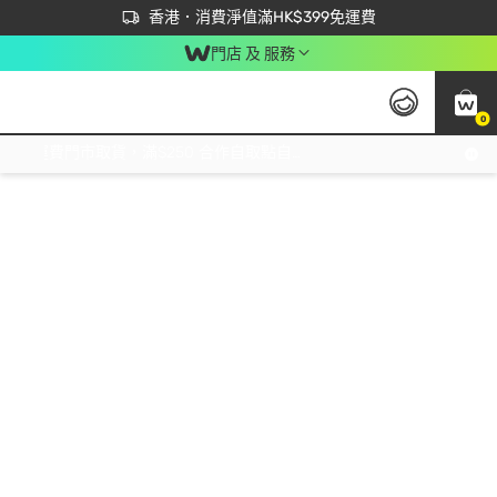
首次APP下單買滿$450 輸入 NEWAPP 即減$50
立即成為易賞錢會員盡享獨家優惠
香港．消費淨值滿HK$399免運費
門店 及 服務
0
免運費門市取貨，滿$250 合作自取點自取免運費，淨額消費滿$399，免費送貨上門！