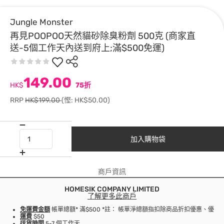
Jungle Monster
再見POOPOO天然貓砂除臭粉劑 500克 (商家直
送-5個工作天內送到府上;滿$500免運)
149.00
HK$
75折
RRP
HK$199.00
(慳: HK$50.00)
加入購物袋
商戶資訊
HOMESIK COMPANY LIMITED
了解更多此商戶
免運費金額
帳單總額* 滿$500 *註： 帳單淨總額指扣除商品折扣優惠、優
運費
$50
送貨時間
5-7 個工作天