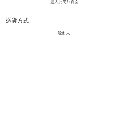
進入此商戶頁面
$50
送貨方式
送貨時間
5 個工作天
1. 送貨到府（受衛生署條例規管產品除外 ）
隱藏
訂單總額淨值滿$399免運費（商戶直送產品除外），選取「特快送」並於早
上9點至下午7點下單，最快30分鐘內送到​。
2. 門店取貨（商戶直送產品除外）
超過160間門市滿$50免費店取，選取「特快門店取貨」最快30分鐘可取貨。
3. 順豐智能櫃（受衛生署條例規管或商戶直送產品除外）
買滿$250免費順豐智能櫃自提點自取，服務範圍包括香港島、九龍、新界、
各大小屋邨、屋苑商場等。
4.內地跨境直郵
訂單總淨值滿$500免運費。