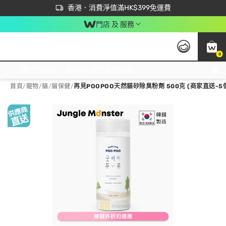
首次APP下單買滿$450 輸入 NEWAPP 即減$50
立即成為易賞錢會員盡享獨家優惠
香港．消費淨值滿HK$399免運費
門店 及 服務
0
免運費門市取貨，滿$250 合作自取點自取免運費，淨額消費滿$399，免費送貨上門！
首頁
/
寵物
/
貓
/
貓保健
/
再見POOPOO天然貓砂除臭粉劑 500克 (商家直送-