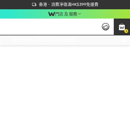
首次APP下單買滿$450 輸入 NEWAPP 即減$50
立即成為易賞錢會員盡享獨家優惠
香港．消費淨值滿HK$399免運費
門店 及 服務
0
免運費門市取貨，滿$250 合作自取點自取免運費，淨額消費滿$399，免費送貨上門！