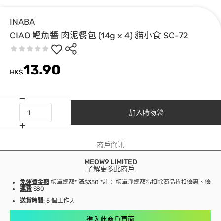
INABA
CIAO 鰹魚醬 肉泥餐包 (14g x 4) 貓小食 SC-72
13.90
HK$
加入購物袋
商戶資訊
MEOW9 LIMITED
了解更多此商戶
免運費金額
帳單總額* 滿$350 *註： 帳單淨總額指扣除商品折扣優惠、優
運費
$80
送貨時間
: 5 個工作天
進入此商戶頁面