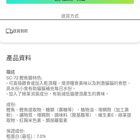
送貨方式
送貨到府
產品資料
描述
SC-72 鰹魚醬特色:
• 可直接餵食或加入乾濕糧，增添糧食美味以及刺激貓貓的食慾，
高水份小食有助貓貓補充每日水份。
• 加入了綠茶消臭成分，有助減低貓便溺產生的異味。
成份:
鰹魚、鰹魚提取物、糖類（寡糖等）、植物油、增稠劑（加工澱
粉）、礦物質、増稠劑、調味料（胺基酸等）、維生素E、綠茶提
取物、紅麹米色素、類胡蘿蔔素
保證成份:
粗蛋白 (最低)：7.0%