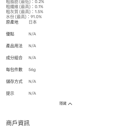
粗脂肪 (最低)：0.2%
粗纖維 (最高)：0.1%
粗灰質 (最高)：1.5%
水份 (最高)：91.0%
原產地
日本
優點
N/A
產品用法
N/A
成分組合
N/A
每包件數
56g
儲存方式
N/A
提示
N/A
隱藏
商戶資訊