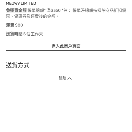
MEOW9 LIMITED
免運費金額
帳單總額* 滿$350 *註： 帳單淨總額指扣除商品折扣優
惠、優惠券及運費後的金額。
運費
$80
送貨時間
5 個工作天
進入此商戶頁面
送貨方式
1. 送貨到府（受衛生署條例規管產品除外 ）
隱藏
訂單總額淨值滿$399免運費（商戶直送產品除外），選取「特快送」並於早
上9點至下午7點下單，最快30分鐘內送到​。
2. 門店取貨（商戶直送產品除外）
超過160間門市滿$50免費店取，選取「特快門店取貨」最快30分鐘可取貨。
3. 順豐智能櫃（受衛生署條例規管或商戶直送產品除外）
買滿$250免費順豐智能櫃自提點自取，服務範圍包括香港島、九龍、新界、
各大小屋邨、屋苑商場等。
4.內地跨境直郵
訂單總淨值滿$500免運費。