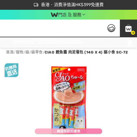
首次APP下單買滿$450 輸入 NEWAPP 即減$50
立即成為易賞錢會員盡享獨家優惠
香港．消費淨值滿HK$399免運費
門店 及 服務
0
免運費門市取貨，滿$250 合作自取點自取免運費，淨額消費滿$399，免費送貨上門！
首頁
/
寵物
/
貓
/
貓零食
/
CIAO 鰹魚醬 肉泥餐包 (14G X 4) 貓小食 SC-72