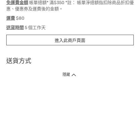
免運費金額
帳單總額* 滿$350 *註： 帳單淨總額指扣除商品折扣優
惠、優惠券及運費後的金額。
運費
$80
送貨時間
5 個工作天
進入此商戶頁面
送貨方式
1. 送貨到府（受衛生署條例規管產品除外 ）
隱藏
訂單總額淨值滿$399免運費（商戶直送產品除外），選取「特快送」並於早
上9點至下午7點下單，最快30分鐘內送到​。
2. 門店取貨（商戶直送產品除外）
超過160間門市滿$50免費店取，選取「特快門店取貨」最快30分鐘可取貨。
3. 順豐智能櫃（受衛生署條例規管或商戶直送產品除外）
買滿$250免費順豐智能櫃自提點自取，服務範圍包括香港島、九龍、新界、
各大小屋邨、屋苑商場等。
4.內地跨境直郵
訂單總淨值滿$500免運費。