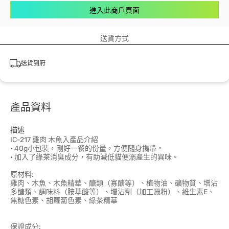
進入此商戶頁面
送貨方式
送貨到府
產品資料
描述
IC-217 雞肉 木魚入產品介紹
• 40g小包裝，剛好一餐的份量，方便隨身擕帶。
• 加入了綠茶消臭成分，有助減低貓便溺產生的異味。
原材料:
雞肉、木魚、木魚精華、醣類（寡醣等）、植物油、礦物質、增沾
多醣類、調味料（胺基酸等）、增沾劑（加工澱粉）、維生素E、
焦糖色素、胡蘿蔔色素、綠茶精華
保證成分: