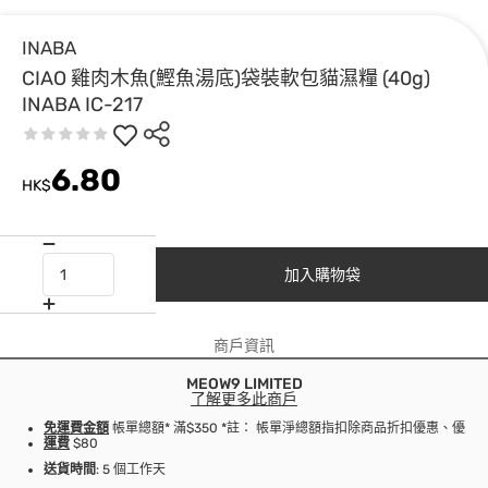
INABA
CIAO 雞肉木魚(鰹魚湯底)袋裝軟包貓濕糧 (40g)
INABA IC-217
6.80
HK$
加入購物袋
商戶資訊
MEOW9 LIMITED
了解更多此商戶
免運費金額
帳單總額* 滿$350 *註： 帳單淨總額指扣除商品折扣優惠、優
運費
$80
送貨時間
: 5 個工作天