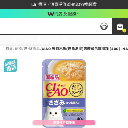
首次APP下單買滿$450 輸入 NEWAPP 即減$50
立即成為易賞錢會員盡享獨家優惠
香港．消費淨值滿HK$399免運費
門店 及 服務
0
免運費門市取貨，滿$250 合作自取點自取免運費，淨額消費滿$399，免費送貨上門！
首頁
/
寵物
/
貓
/
貓食品
/
CIAO 雞肉木魚(鰹魚湯底)袋裝軟包貓濕糧 (40G) INAB