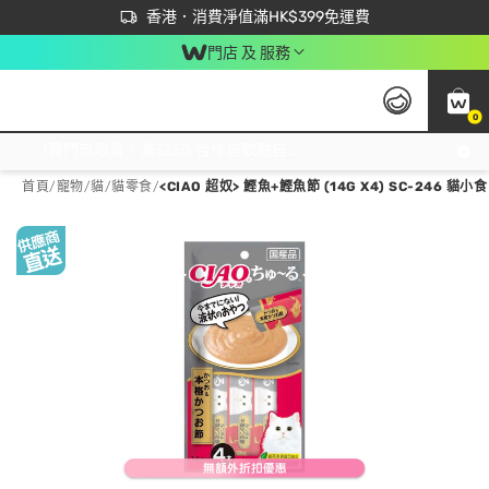
首次APP下單買滿$450 輸入 NEWAPP 即減$50
立即成為易賞錢會員盡享獨家優惠
香港．消費淨值滿HK$399免運費
門店 及 服務
0
免運費門市取貨，滿$250 合作自取點自取免運費，淨額消費滿$399，免費送貨上門！
首頁
/
寵物
/
貓
/
貓零食
/
<CIAO 超奴> 鰹魚+鰹魚節 (14G X4) SC-246 貓