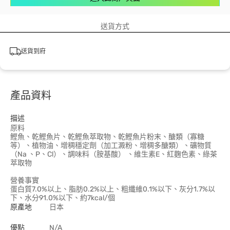
送貨方式
送貨到府
產品資料
描述
原料
鰹魚、乾鰹魚片、乾鰹魚萃取物、乾鰹魚片粉末、醣類（寡糖
等）、植物油、增稠穩定劑（加工澱粉、增稠多醣類）、礦物質
（Na 、P、Cl）、調味料（胺基酸） 、維生素E、紅麴色素、綠茶
萃取物
營養事實
蛋白質7.0%以上、脂肪0.2%以上、粗纖維0.1%以下、灰分1.7%以
下、水分91.0%以下、約7kcal/個
原產地
日本
優點
N/A