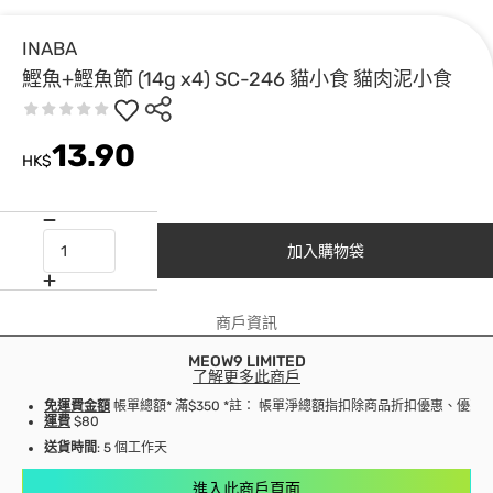
INABA
鰹魚+鰹魚節 (14g x4) SC-246 貓小食 貓肉泥小食
13.90
HK$
加入購物袋
商戶資訊
MEOW9 LIMITED
了解更多此商戶
免運費金額
帳單總額* 滿$350 *註： 帳單淨總額指扣除商品折扣優惠、優
運費
$80
送貨時間
: 5 個工作天
進入此商戶頁面