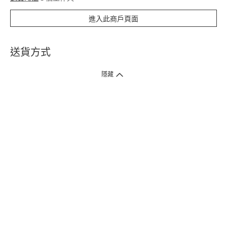
進入此商戶頁面
送貨方式
1. 送貨到府（受衛生署條例規管產品除外 ）
隱藏
訂單總額淨值滿$399免運費（商戶直送產品除外），選取「特快送」並於早
上9點至下午7點下單，最快30分鐘內送到​。
2. 門店取貨（商戶直送產品除外）
超過160間門市滿$50免費店取，選取「特快門店取貨」最快30分鐘可取貨。
3. 順豐智能櫃（受衛生署條例規管或商戶直送產品除外）
買滿$250免費順豐智能櫃自提點自取，服務範圍包括香港島、九龍、新界、
各大小屋邨、屋苑商場等。
4.內地跨境直郵
訂單總淨值滿$500免運費。