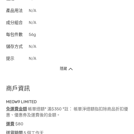
產品用法
N/A
成分組合
N/A
每包件數
56g
儲存方式
N/A
提示
N/A
隱藏
商戶資訊
MEOW9 LIMITED
免運費金額
帳單總額* 滿$350 *註： 帳單淨總額指扣除商品折扣優
惠、優惠券及運費後的金額。
運費
$80
送貨時間
5 個工作天