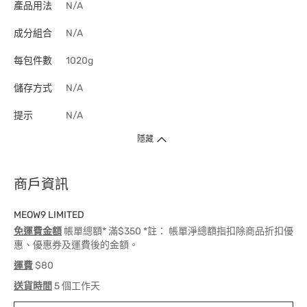
產品用法
N/A
成分組合
N/A
每包件數
1020g
儲存方式
N/A
提示
N/A
隱藏
商戶資訊
MEOW9 LIMITED
免運費金額
帳單總額* 滿$350 *註： 帳單淨總額指扣除商品折扣優
惠、優惠券及運費後的金額。
運費
$80
送貨時間
5 個工作天