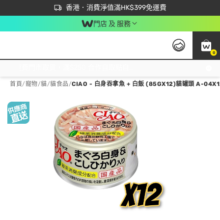
首次APP下單買滿$450 輸入 NEWAPP 即減$50
立即成為易賞錢會員盡享獨家優惠
香港．消費淨值滿HK$399免運費
門店 及 服務
0
免運費門市取貨，滿$250 合作自取點自取免運費，淨額消費滿$399，免費送貨上門！
首頁
/
寵物
/
貓
/
貓食品
/
CIAO - 白身吞拿魚 + 白飯 (85GX12)貓罐頭 A-04X1