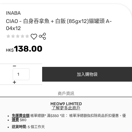
INABA
CIAO - 白身吞拿魚 + 白飯 (85gx12)貓罐頭 A-
04x12
138.00
HK$
加入購物袋
商戶資訊
MEOW9 LIMITED
了解更多此商戶
免運費金額
帳單總額* 滿$350 *註： 帳單淨總額指扣除商品折扣優惠、優
運費
$80
送貨時間
: 5 個工作天