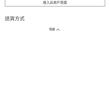
進入此商戶頁面
送貨方式
1. 送貨到府（受衛生署條例規管產品除外 ）
隱藏
訂單總額淨值滿$399免運費（商戶直送產品除外），選取「特快送」並於早
上9點至下午7點下單，最快30分鐘內送到​。
2. 門店取貨（商戶直送產品除外）
超過160間門市滿$50免費店取，選取「特快門店取貨」最快30分鐘可取貨。
3. 順豐智能櫃（受衛生署條例規管或商戶直送產品除外）
買滿$250免費順豐智能櫃自提點自取，服務範圍包括香港島、九龍、新界、
各大小屋邨、屋苑商場等。
4.內地跨境直郵
訂單總淨值滿$500免運費。