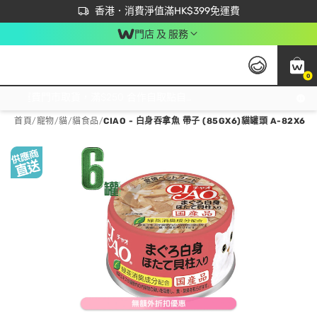
首次APP下單買滿$450 輸入 NEWAPP 即減$50
立即成為易賞錢會員盡享獨家優惠
香港．消費淨值滿HK$399免運費
門店 及 服務
0
免運費門市取貨，滿$250 合作自取點自取免運費，淨額消費滿$399，免費送貨上門！
首頁
/
寵物
/
貓
/
貓食品
/
CIAO - 白身吞拿魚 帶子 (85GX6)貓罐頭 A-82X6