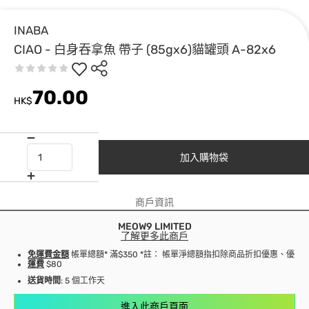
INABA
CIAO - 白身吞拿魚 帶子 (85gx6)貓罐頭 A-82x6
70.00
HK$
加入購物袋
商戶資訊
MEOW9 LIMITED
了解更多此商戶
免運費金額
帳單總額* 滿$350 *註： 帳單淨總額指扣除商品折扣優惠、優
運費
$80
送貨時間
: 5 個工作天
進入此商戶頁面