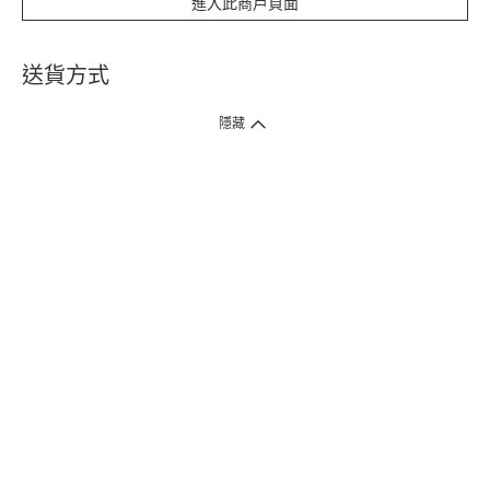
進入此商戶頁面
送貨方式
1. 送貨到府（受衛生署條例規管產品除外 ）
隱藏
訂單總額淨值滿$399免運費（商戶直送產品除外），選取「特快送」並於早
上9點至下午7點下單，最快30分鐘內送到​。
2. 門店取貨（商戶直送產品除外）
超過160間門市滿$50免費店取，選取「特快門店取貨」最快30分鐘可取貨。
3. 順豐智能櫃（受衛生署條例規管或商戶直送產品除外）
買滿$250免費順豐智能櫃自提點自取，服務範圍包括香港島、九龍、新界、
各大小屋邨、屋苑商場等。
4.內地跨境直郵
訂單總淨值滿$500免運費。