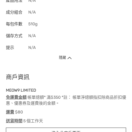
產品用法
N/A
成分組合
N/A
每包件數
510g
儲存方式
N/A
提示
N/A
隱藏
商戶資訊
MEOW9 LIMITED
免運費金額
帳單總額* 滿$350 *註： 帳單淨總額指扣除商品折扣優
惠、優惠券及運費後的金額。
運費
$80
送貨時間
5 個工作天