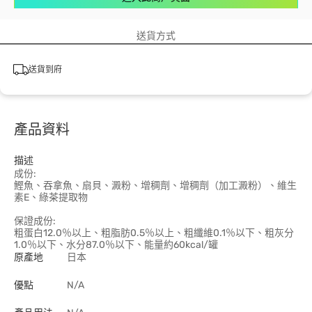
送貨方式
送貨到府
產品資料
描述
成份:
鰹魚、吞拿魚、扇貝、澱粉、增稠劑、增稠劑（加工澱粉）、維生
素E、綠茶提取物
保證成份:
粗蛋白12.0％以上、粗脂肪0.5％以上、粗纖維0.1％以下、粗灰分
1.0％以下、水分87.0％以下、能量約60kcal/罐
原產地
日本
優點
N/A