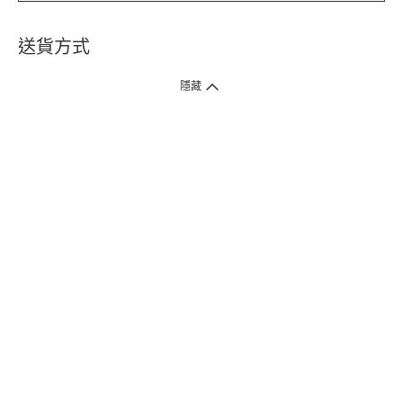
送貨方式
1. 送貨到府（受衛生署條例規管產品除外 ）
隱藏
訂單總額淨值滿$399免運費（商戶直送產品除外），選取「特快送」並於早
上9點至下午7點下單，最快30分鐘內送到​。
2. 門店取貨（商戶直送產品除外）
超過160間門市滿$50免費店取，選取「特快門店取貨」最快30分鐘可取貨。
3. 順豐智能櫃（受衛生署條例規管或商戶直送產品除外）
買滿$250免費順豐智能櫃自提點自取，服務範圍包括香港島、九龍、新界、
各大小屋邨、屋苑商場等。
4.內地跨境直郵
訂單總淨值滿$500免運費。