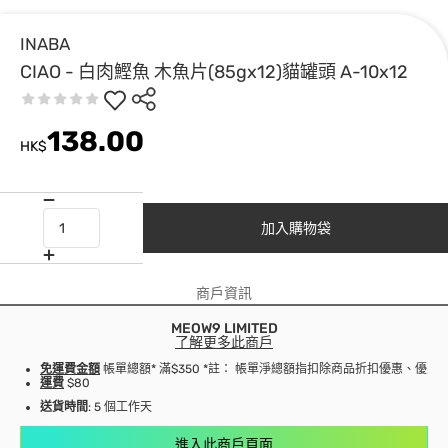
INABA
CIAO - 白肉鰹魚 木魚片(85gx12)貓罐頭 A-10x12
138.00
HK$
加入購物袋
商戶資訊
MEOW9 LIMITED
了解更多此商戶
免運費金額
帳單總額* 滿$350 *註： 帳單淨總額指扣除商品折扣優惠、優
運費
$80
送貨時間
: 5 個工作天
進入此商戶頁面