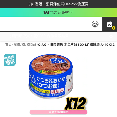
首次APP下單買滿$450 輸入 NEWAPP 即減$50
立即成為易賞錢會員盡享獨家優惠
香港．消費淨值滿HK$399免運費
門店 及 服務
0
免運費門市取貨，滿$250 合作自取點自取免運費，淨額消費滿$399，免費送貨上門！
首頁
/
寵物
/
貓
/
貓食品
/
CIAO - 白肉鰹魚 木魚片(85GX12)貓罐頭 A-10X12