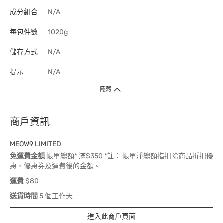
成分組合
N/A
每包件數
1020g
儲存方式
N/A
提示
N/A
隱藏
商戶資訊
MEOW9 LIMITED
免運費金額
帳單總額* 滿$350 *註： 帳單淨總額指扣除商品折扣優
惠、優惠券及運費後的金額。
運費
$80
送貨時間
5 個工作天
進入此商戶頁面