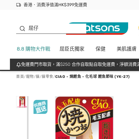
香港．消費淨值滿HK$399免運費
立即成為易賞錢會員盡享獨家優惠
首次APP下單買滿$450 輸入 NEWAPP 即減$50
生蠔BB
屈仔
8.8 購物大作戰
屈臣氏獨家
保健
美肌護膚
免運費門市取貨，滿$250 合作自取點自取免運費，淨額消費滿
首頁
/
寵物
/
貓
/
貓零食
/
CIAO - 燒鰹魚 - 化毛球 鰹魚節味 (YK-27)