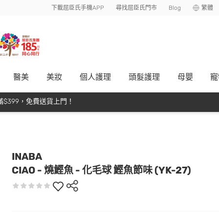
下載屈臣氏手機APP
尋找屈臣氏門市
Blog
繁體
醫美
美妝
個人護理
頭髮護理
母嬰
寵
$399，免費送貨上門！
INABA
CIAO - 燒鰹魚 - 化毛球 鰹魚節味 (YK-27)