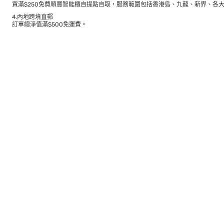
買滿$250免費順豐智能櫃自提點自取，服務範圍包括香港島、九龍、新界、各
4.內地跨境直郵
訂單總淨值滿$500免運費。