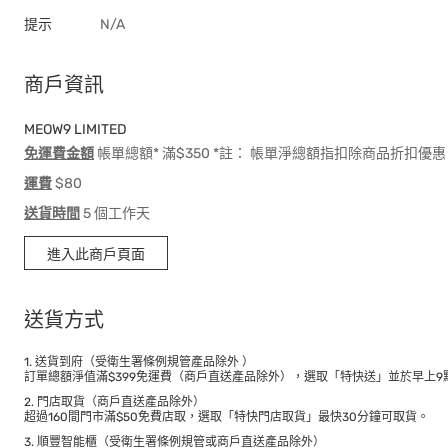
提示
N/A
商戶資訊
MEOW9 LIMITED
免運費金額
帳單總額* 滿$350 *註： 帳單淨總額指扣除商品折扣
運費
$80
送貨時間
5 個工作天
進入此商戶頁面
送貨方式
1. 送貨到府（受衛生署條例規管產品除外 ）
訂單總額淨值滿$399免運費（商戶直送產品除外），選取「特快送」並於早上9點
2. 門店取貨（商戶直送產品除外）
超過160間門市滿$50免費店取，選取「特快門店取貨」最快30分鐘可取貨。
3. 順豐智能櫃（受衛生署條例規管或商戶直送產品除外）