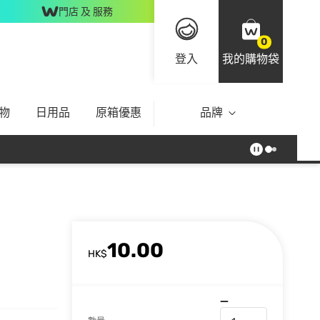
門店 及 服務
0
登入
我的購物袋
物
日用品
原箱優惠
品牌
10.00
HK$