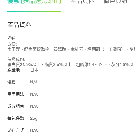
優惠 (贈品送完即止)
產品資料
商戶資訊
產品資料
描述
成份:
宗田鰹、鰹魚節提取物、殼聚醣、纖維素、增稠劑（加工澱粉）、增
保證成份:
蛋白質21.5％以上、脂質2.6％以上、粗纖維1.4％以下、灰分1.5％以
原產地
日本
優點
N/A
產品用法
N/A
成分組合
N/A
每包件數
25g
儲存方式
N/A