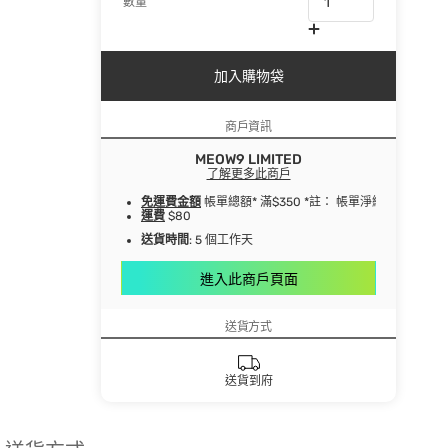
數量
加入購物袋
商戶資訊
MEOW9 LIMITED
了解更多此商戶
免運費金額
帳單總額* 滿$350 *註： 帳單淨總額指扣
運費
$80
送貨時間
: 5 個工作天
進入此商戶頁面
送貨方式
送貨到府