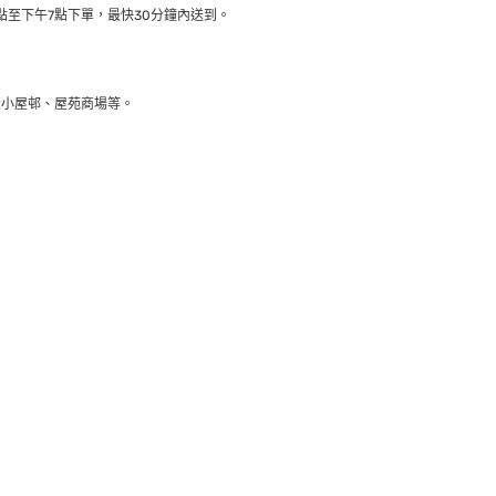
至下午7點下單，最快30分鐘內送到​。
大小屋邨、屋苑商場等。