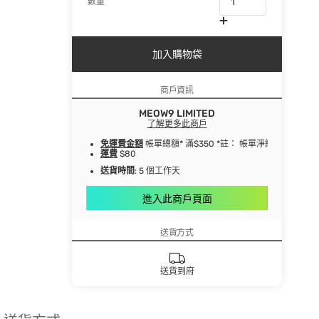
數量
加入購物袋
商戶資訊
MEOW9 LIMITED
了解更多此商戶
免運費金額
帳單總額* 滿$350 *註： 帳單淨總額指扣
運費
$80
送貨時間
: 5 個工作天
進入此商戶頁面
送貨方式
送貨到府