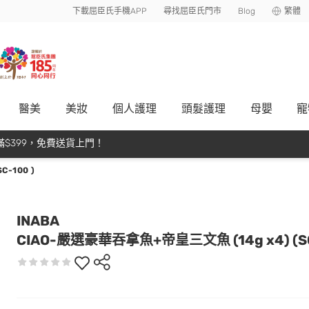
下載屈臣氏手機APP
尋找屈臣氏門市
Blog
繁體
醫美
美妝
個人護理
頭髮護理
母嬰
寵
$399，免費送貨上門！
-100 )
INABA
CIAO-嚴選豪華吞拿魚+帝皇三文魚 (14g x4) (SC