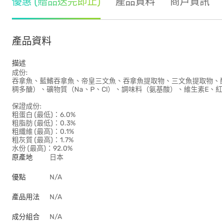
優惠 (贈品送完即止)
產品資料
商戶資訊
產品資料
描述
成份:
吞拿魚、藍鰭吞拿魚、帝皇三文魚、吞拿魚提取物、三文魚提取物、
稠多醣）、礦物質（Na、P、Cl）、調味料（氨基酸）、維生素E、
保證成份:
粗蛋白 (最低)：6.0%
粗脂肪 (最低)：0.3%
粗纖維 (最高)：0.1%
粗灰質 (最高)：1.7%
水份 (最高)：92.0%
原產地
日本
優點
N/A
產品用法
N/A
成分組合
N/A