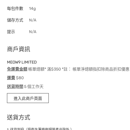
每包件數
14g
儲存方式
N/A
提示
N/A
商戶資訊
MEOW9 LIMITED
免運費金額
帳單總額* 滿$350 *註： 帳單淨總額指扣除商品折扣
運費
$80
送貨時間
5 個工作天
進入此商戶頁面
送貨方式
1. 送貨到府（受衛生署條例規管產品除外 ）