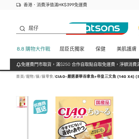
香港．消費淨值滿HK$399免運費
立即成為易賞錢會員盡享獨家優惠
首次APP下單買滿$450 輸入 NEWAPP 即減$50
生蠔BB
屈仔
8.8 購物大作戰
屈臣氏獨家
保健
美肌護膚
免運費門市取貨，滿$250 合作自取點自取免運費，淨額消費滿
首頁
/
寵物
/
貓
/
貓零食
/
CIAO-嚴選豪華吞拿魚+帝皇三文魚 (14G X4) (SC