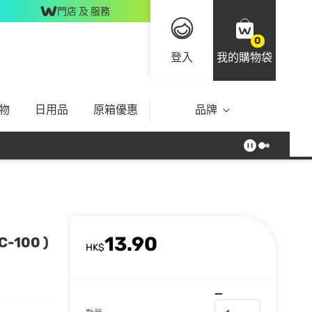
門店 及 服務
0
登入
我的購物袋
物
日用品
原箱優惠
品牌
13.90
-100 )
HK$