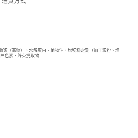
送貨方式
醣類（寡糖）、水解蛋白、植物油、增稠穩定劑（加工澱粉、增
紅曲色素、綠茶提取物