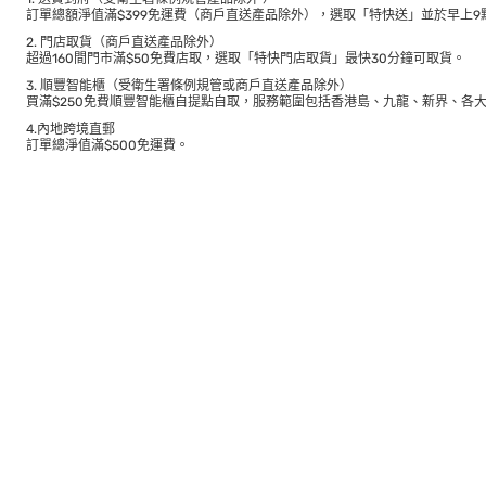
訂單總額淨值滿$399免運費（商戶直送產品除外），選取「特快送」並於早上9點
2. 門店取貨（商戶直送產品除外）
超過160間門市滿$50免費店取，選取「特快門店取貨」最快30分鐘可取貨。
3. 順豐智能櫃（受衛生署條例規管或商戶直送產品除外）
買滿$250免費順豐智能櫃自提點自取，服務範圍包括香港島、九龍、新界、各
4.內地跨境直郵
訂單總淨值滿$500免運費。