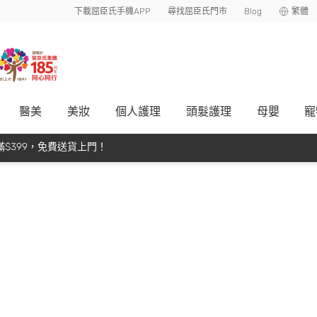
下載屈臣氏手機APP
尋找屈臣氏門市
Blog
繁體
醫美
美妝
個人護理
頭髮護理
母嬰
寵
$399，免費送貨上門！