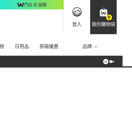
門店 及 服務
0
登入
我的購物袋
物
日用品
原箱優惠
品牌