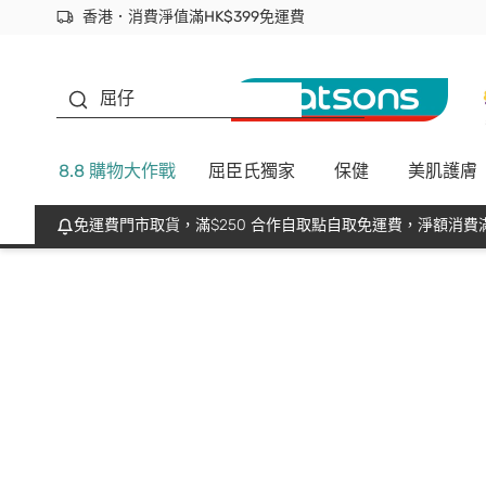
香港．消費淨值滿HK$399免運費
立即成為易賞錢會員盡享獨家優惠
首次APP下單買滿$450 輸入 NEWAPP 即減$50
生蠔BB
屈仔
8.8 購物大作戰
屈臣氏獨家
保健
美肌護膚
免運費門市取貨，滿$250 合作自取點自取免運費，淨額消費滿