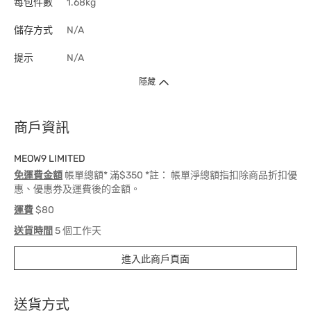
每包件數
1.68kg
儲存方式
N/A
提示
N/A
隱藏
商戶資訊
MEOW9 LIMITED
免運費金額
帳單總額* 滿$350 *註： 帳單淨總額指扣除商品折扣優
惠、優惠券及運費後的金額。
運費
$80
送貨時間
5 個工作天
進入此商戶頁面
送貨方式