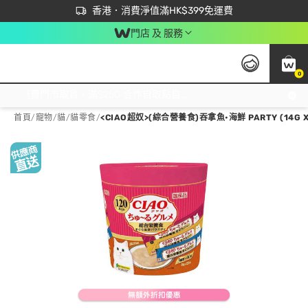
首次APP下單買滿$450 輸入 NEWAPP 即減$50
立即成為易賞錢會員盡享獨家優惠
香港．消費淨值滿HK$399免運費
門店 及 服務
0
免運費門市取貨，滿$250 合作自取點自取免運費，淨額消費滿$399，免費送貨上門！
首頁
/
寵物
/
貓
/
貓零食
/
<CIAO超奴>(綜合營養食)吞拿魚•海鮮 PARTY (14G X1