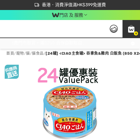
首次APP下單買滿$450 輸入 NEWAPP 即減$50
立即成為易賞錢會員盡享獨家優惠
香港．消費淨值滿HK$399免運費
門店 及 服務
0
免運費門市取貨，滿$250 合作自取點自取免運費，淨額消費滿$399，免費送貨上門！
首頁
/
寵物
/
貓
/
貓食品
/
[24罐] <CIAO主食罐> 吞拿魚&雞肉 白飯魚 (85G X2