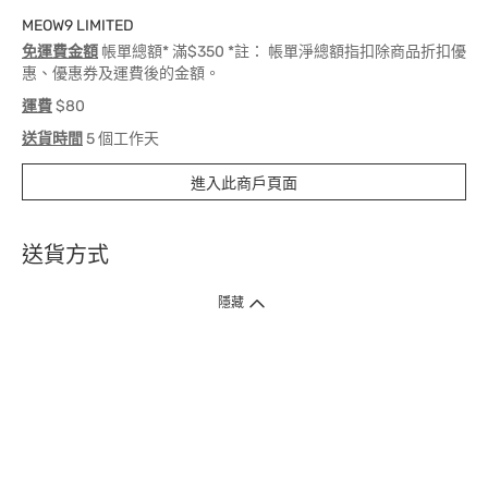
MEOW9 LIMITED
免運費金額
帳單總額* 滿$350 *註： 帳單淨總額指扣除商品折扣優
惠、優惠券及運費後的金額。
運費
$80
送貨時間
5 個工作天
進入此商戶頁面
送貨方式
1. 送貨到府（受衛生署條例規管產品除外 ）
隱藏
訂單總額淨值滿$399免運費（商戶直送產品除外），選取「特快送」並於早
上9點至下午7點下單，最快30分鐘內送到​。
2. 門店取貨（商戶直送產品除外）
超過160間門市滿$50免費店取，選取「特快門店取貨」最快30分鐘可取貨。
3. 順豐智能櫃（受衛生署條例規管或商戶直送產品除外）
買滿$250免費順豐智能櫃自提點自取，服務範圍包括香港島、九龍、新界、
各大小屋邨、屋苑商場等。
4.內地跨境直郵
訂單總淨值滿$500免運費。