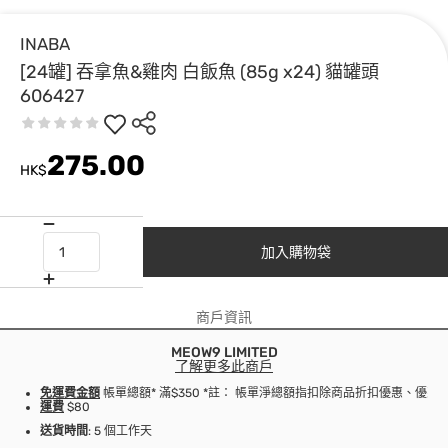
INABA
[24罐] 吞拿魚&雞肉 白飯魚 (85g x24) 貓罐頭
606427
275.00
HK$
加入購物袋
商戶資訊
MEOW9 LIMITED
了解更多此商戶
免運費金額
帳單總額* 滿$350 *註： 帳單淨總額指扣除商品折扣優惠、優
運費
$80
送貨時間
: 5 個工作天