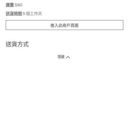
運費
$80
送貨時間
5 個工作天
進入此商戶頁面
送貨方式
1. 送貨到府（受衛生署條例規管產品除外 ）
隱藏
訂單總額淨值滿$399免運費（商戶直送產品除外），選取「特快送」並於早
上9點至下午7點下單，最快30分鐘內送到​。
2. 門店取貨（商戶直送產品除外）
超過160間門市滿$50免費店取，選取「特快門店取貨」最快30分鐘可取貨。
3. 順豐智能櫃（受衛生署條例規管或商戶直送產品除外）
買滿$250免費順豐智能櫃自提點自取，服務範圍包括香港島、九龍、新界、
各大小屋邨、屋苑商場等。
4.內地跨境直郵
訂單總淨值滿$500免運費。