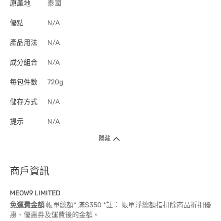
原產地
泰國
優點
N/A
產品用法
N/A
成分組合
N/A
每包件數
720g
儲存方式
N/A
提示
N/A
隱藏
商戶資訊
MEOW9 LIMITED
免運費金額
帳單總額* 滿$350 *註： 帳單淨總額指扣除商品折扣優
惠、優惠券及運費後的金額。