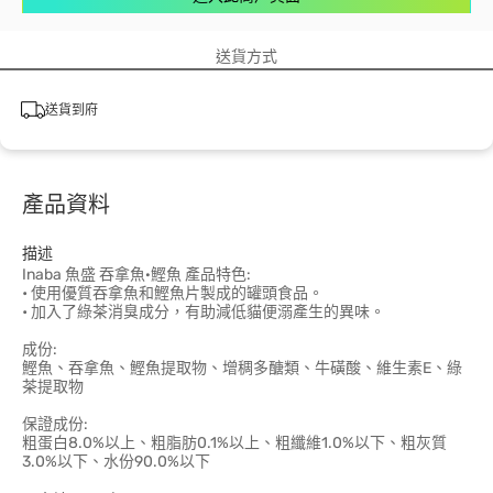
送貨方式
送貨到府
產品資料
描述
Inaba 魚盛 吞拿魚·鰹魚 產品特色:
• 使用優質吞拿魚和鰹魚片製成的罐頭食品。
• 加入了綠茶消臭成分，有助減低貓便溺產生的異味。
成份:
鰹魚、吞拿魚、鰹魚提取物、增稠多醣類、牛磺酸、維生素E、綠
茶提取物
保證成份:
粗蛋白8.0%以上、粗脂肪0.1%以上、粗纖維1.0%以下、粗灰質
3.0%以下、水份90.0%以下