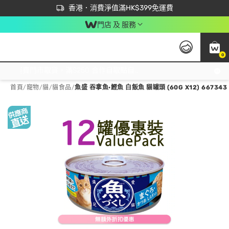
首次APP下單買滿$450 輸入 NEWAPP 即減$50
立即成為易賞錢會員盡享獨家優惠
香港．消費淨值滿HK$399免運費
門店 及 服務
0
免運費門市取貨，滿$250 合作自取點自取免運費，淨額消費滿$399，免費送貨上門！
首頁
/
寵物
/
貓
/
貓食品
/
魚盛 吞拿魚·鰹魚 白飯魚 貓罐頭 (60G X12) 667343