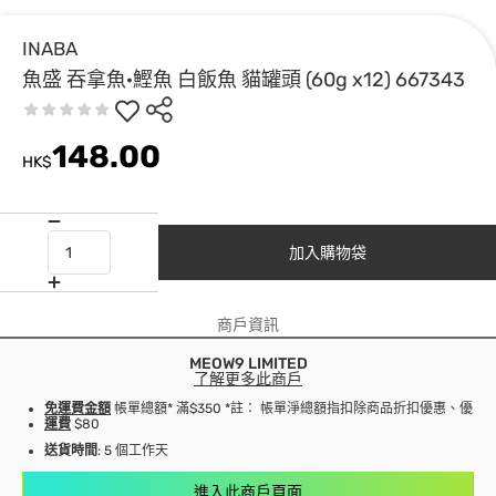
INABA
魚盛 吞拿魚·鰹魚 白飯魚 貓罐頭 (60g x12) 667343
148.00
HK$
加入購物袋
商戶資訊
MEOW9 LIMITED
了解更多此商戶
免運費金額
帳單總額* 滿$350 *註： 帳單淨總額指扣除商品折扣優惠、優
運費
$80
送貨時間
: 5 個工作天
進入此商戶頁面