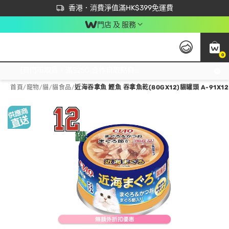
首次APP下單買滿$450 輸入 NEWAPP 即減$50
立即成為易賞錢會員盡享獨家優惠
香港．消費淨值滿HK$399免運費
門店 及 服務
0
免運費門市取貨，滿$250 合作自取點自取免運費，淨額消費滿$399，免費送貨上門！
首頁
/
寵物
/
貓
/
貓食品
/
近海吞拿魚 鰹魚 吞拿魚乾(80GX12)貓罐頭 A-91X12