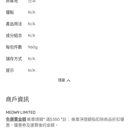
原產地
日本
優點
N/A
產品用法
N/A
成分組合
N/A
每包件數
960g
儲存方式
N/A
提示
N/A
隱藏
商戶資訊
MEOW9 LIMITED
免運費金額
帳單總額* 滿$350 *註： 帳單淨總額指扣除商品折扣優
惠、優惠券及運費後的金額。