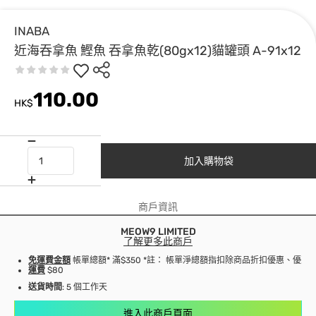
INABA
近海吞拿魚 鰹魚 吞拿魚乾(80gx12)貓罐頭 A-91x12
110.00
HK$
加入購物袋
商戶資訊
MEOW9 LIMITED
了解更多此商戶
免運費金額
帳單總額* 滿$350 *註： 帳單淨總額指扣除商品折扣優惠、優
運費
$80
送貨時間
: 5 個工作天
進入此商戶頁面