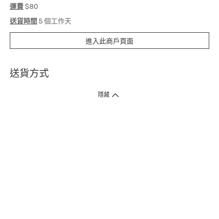
運費
$80
送貨時間
5 個工作天
進入此商戶頁面
送貨方式
1. 送貨到府（受衛生署條例規管產品除外 ）
隱藏
訂單總額淨值滿$399免運費（商戶直送產品除外），選取「特快送」並於早
上9點至下午7點下單，最快30分鐘內送到​。
2. 門店取貨（商戶直送產品除外）
超過160間門市滿$50免費店取，選取「特快門店取貨」最快30分鐘可取貨。
3. 順豐智能櫃（受衛生署條例規管或商戶直送產品除外）
買滿$250免費順豐智能櫃自提點自取，服務範圍包括香港島、九龍、新界、
各大小屋邨、屋苑商場等。
4.內地跨境直郵
訂單總淨值滿$500免運費。