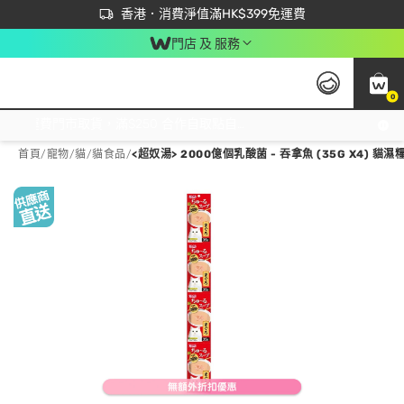
首次APP下單買滿$450 輸入 NEWAPP 即減$50
立即成為易賞錢會員盡享獨家優惠
香港．消費淨值滿HK$399免運費
門店 及 服務
0
免運費門市取貨，滿$250 合作自取點自取免運費，淨額消費滿$399，免費送貨上門！
首頁
/
寵物
/
貓
/
貓食品
/
<超奴湯> 2000億個乳酸菌 - 吞拿魚 (35G X4) 貓濕糧 