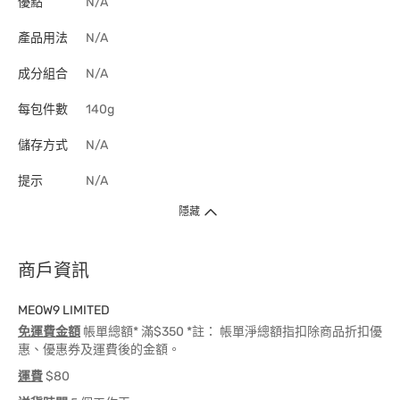
優點
N/A
產品用法
N/A
成分組合
N/A
每包件數
140g
儲存方式
N/A
提示
N/A
隱藏
商戶資訊
MEOW9 LIMITED
免運費金額
帳單總額* 滿$350 *註： 帳單淨總額指扣除商品折扣優
惠、優惠券及運費後的金額。
運費
$80