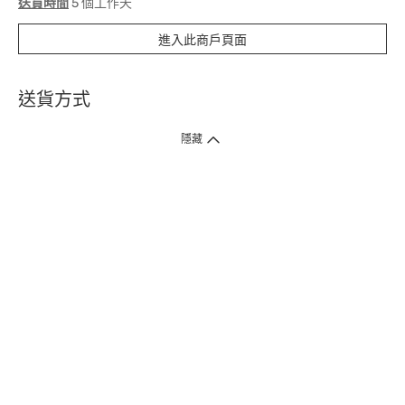
送貨時間
5 個工作天
進入此商戶頁面
送貨方式
1. 送貨到府（受衛生署條例規管產品除外 ）
隱藏
訂單總額淨值滿$399免運費（商戶直送產品除外），選取「特快送」並於早
上9點至下午7點下單，最快30分鐘內送到​。
2. 門店取貨（商戶直送產品除外）
超過160間門市滿$50免費店取，選取「特快門店取貨」最快30分鐘可取貨。
3. 順豐智能櫃（受衛生署條例規管或商戶直送產品除外）
買滿$250免費順豐智能櫃自提點自取，服務範圍包括香港島、九龍、新界、
各大小屋邨、屋苑商場等。
4.內地跨境直郵
訂單總淨值滿$500免運費。