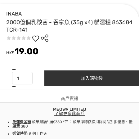
INABA
2000億個乳酸菌 - 吞拿魚 (35g x4) 貓濕糧 863684
TCR-141
19.00
HK$
加入購物袋
商戶資訊
MEOW9 LIMITED
了解更多此商戶
免運費金額
帳單總額* 滿$350 *註： 帳單淨總額指扣除商品折扣優惠、優
運費
$80
送貨時間
: 5 個工作天