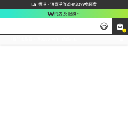
首次APP下單買滿$450 輸入 NEWAPP 即減$50
立即成為易賞錢會員盡享獨家優惠
香港．消費淨值滿HK$399免運費
門店 及 服務
0
免運費門市取貨，滿$250 合作自取點自取免運費，淨額消費滿$399，免費送貨上門！