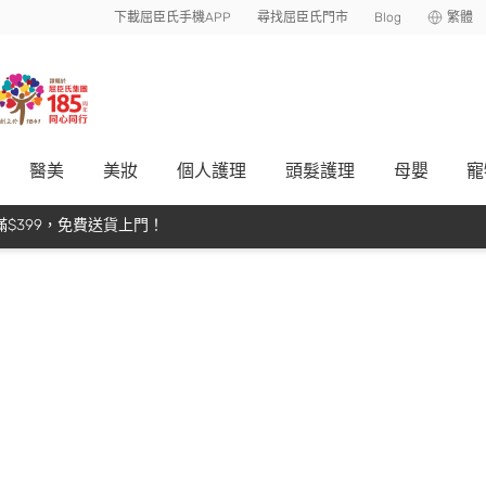
下載屈臣氏手機APP
尋找屈臣氏門市
Blog
繁體
醫美
美妝
個人護理
頭髮護理
母嬰
寵
$399，免費送貨上門！