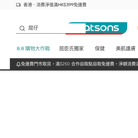
香港．消費淨值滿HK$399免運費
立即成為易賞錢會員盡享獨家優惠
首次APP下單買滿$450 輸入 NEWAPP 即減$50
生蠔BB
屈仔
8.8 購物大作戰
屈臣氏獨家
保健
美肌護膚
免運費門市取貨，滿$250 合作自取點自取免運費，淨額消費滿