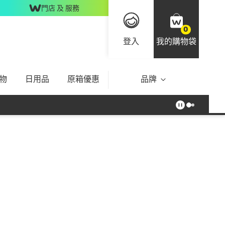
門店 及 服務
0
登入
我的購物袋
物
日用品
原箱優惠
品牌