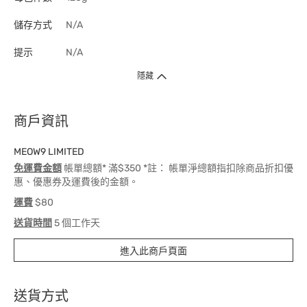
儲存方式
N/A
提示
N/A
隱藏
商戶資訊
MEOW9 LIMITED
免運費金額
帳單總額* 滿$350 *註： 帳單淨總額指扣除商品折扣優
惠、優惠券及運費後的金額。
運費
$80
送貨時間
5 個工作天
進入此商戶頁面
送貨方式