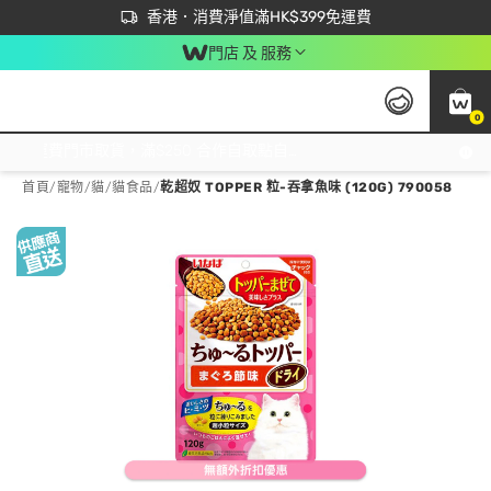
首次APP下單買滿$450 輸入 NEWAPP 即減$50
立即成為易賞錢會員盡享獨家優惠
香港．消費淨值滿HK$399免運費
門店 及 服務
0
免運費門市取貨，滿$250 合作自取點自取免運費，淨額消費滿$399，免費送貨上門！
首頁
/
寵物
/
貓
/
貓食品
/
乾超奴 TOPPER 粒-吞拿魚味 (120G) 790058