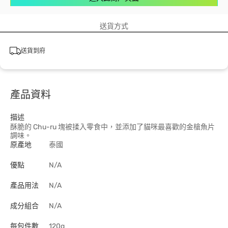
送貨方式
送貨到府
產品資料
描述
酥脆的 Chu-ru 塊被揉入零食中，並添加了貓咪最喜歡的金槍魚片
調味。
原產地
泰國
優點
N/A
產品用法
N/A
成分組合
N/A
每包件數
120g