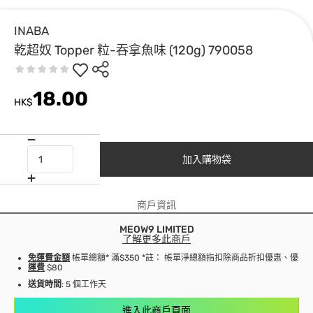
INABA
乾超奴 Topper 粒-吞拿魚味 (120g) 790058
18.00
HK$
加入購物袋
商戶資訊
MEOW9 LIMITED
了解更多此商戶
免運費金額
帳單總額* 滿$350 *註： 帳單淨總額指扣除商品折扣優惠、優
運費
$80
送貨時間
: 5 個工作天
進入此商戶頁面