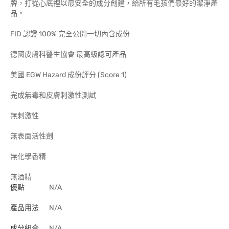
牌，打從心底裡以最安全的成分創建，給所有毛孩們最好的潔淨產
品。
FID 認證 100% 完全公開一切內含成份
德國皮膚科醫生協會 最高級認可產品
美國 EGW Hazard 成份評分 (Score 1)
完成無毒和皮膚刺激性測試
無刺激性
無表面活性劑
無化學香精
無酒精
優點
N/A
產品用法
N/A
成分組合
N/A