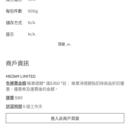
每包件數
500g
儲存方式
N/A
提示
N/A
隱藏
商戶資訊
MEOW9 LIMITED
免運費金額
帳單總額* 滿$350 *註： 帳單淨總額指扣除商品折扣優
惠、優惠券及運費後的金額。
運費
$80
送貨時間
5 個工作天
進入此商戶頁面