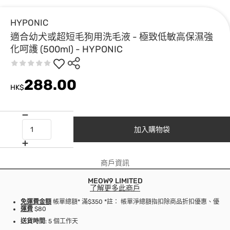
HYPONIC
適合幼犬或超短毛狗用洗毛液 - 極致低敏高保濕強
化呵護 (500ml) - HYPONIC
288.00
HK$
加入購物袋
商戶資訊
MEOW9 LIMITED
了解更多此商戶
免運費金額
帳單總額* 滿$350 *註： 帳單淨總額指扣除商品折扣優惠、優
運費
$80
送貨時間
: 5 個工作天