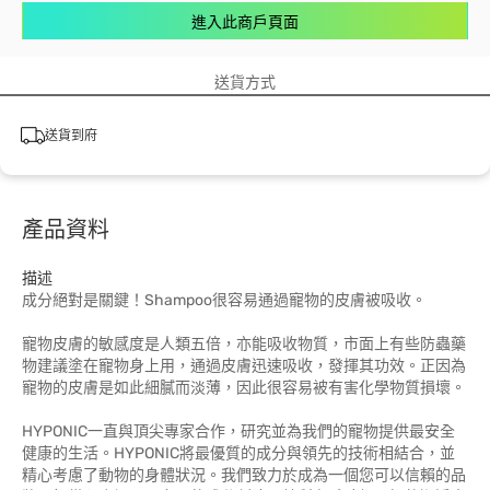
進入此商戶頁面
送貨方式
送貨到府
產品資料
描述
成分絕對是關鍵！Shampoo很容易通過寵物的皮膚被吸收。
寵物皮膚的敏感度是人類五倍，亦能吸收物質，市面上有些防蟲藥
物建議塗在寵物身上用，通過皮膚迅速吸收，發揮其功效。正因為
寵物的皮膚是如此細膩而淡薄，因此很容易被有害化學物質損壞。
HYPONIC一直與頂尖專家合作，研究並為我們的寵物提供最安全
健康的生活。HYPONIC將最優質的成分與領先的技術相結合，並
精心考慮了動物的身體狀況。我們致力於成為一個您可以信賴的品