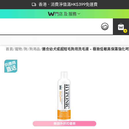
首次APP下單買滿$450 輸入 NEWAPP 即減$50
立即成為易賞錢會員盡享獨家優惠
香港．消費淨值滿HK$399免運費
門店 及 服務
0
免運費門市取貨，滿$250 合作自取點自取免運費，淨額消費滿$399，免費送貨上門！
首頁
/
寵物
/
狗
/
狗用品
/
適合幼犬或超短毛狗用洗毛液 - 極致低敏高保濕強化呵護 (5