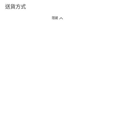
送貨方式
1. 送貨到府（受衛生署條例規管產品除外 ）
隱藏
訂單總額淨值滿$399免運費（商戶直送產品除外），選取「特快送」並於早
上9點至下午7點下單，最快30分鐘內送到​。
2. 門店取貨（商戶直送產品除外）
超過160間門市滿$50免費店取，選取「特快門店取貨」最快30分鐘可取貨。
3. 順豐智能櫃（受衛生署條例規管或商戶直送產品除外）
買滿$250免費順豐智能櫃自提點自取，服務範圍包括香港島、九龍、新界、
各大小屋邨、屋苑商場等。
4.內地跨境直郵
訂單總淨值滿$500免運費。