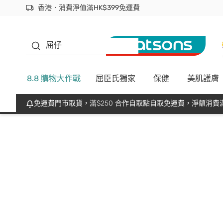
香港．消費淨值滿HK$399免運費
立即成為易賞錢會員盡享獨家優惠
首次APP下單買滿$450 輸入 NEWAPP 即減$50
生蠔BB
屈仔
8.8 購物大作戰
屈臣氏獨家
保健
美肌護膚
免運費門市取貨，滿$250 合作自取點自取免運費，淨額消費滿