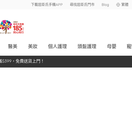
下載屈臣氏手機APP
尋找屈臣氏門市
Blog
繁體
醫美
美妝
個人護理
頭髮護理
母嬰
寵
$399，免費送貨上門！