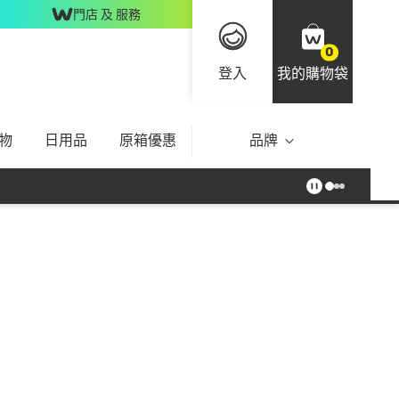
門店 及 服務
0
登入
我的購物袋
物
日用品
原箱優惠
品牌