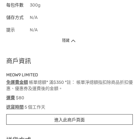
每包件數
300g
儲存方式
N/A
提示
N/A
隱藏
商戶資訊
MEOW9 LIMITED
免運費金額
帳單總額* 滿$350 *註： 帳單淨總額指扣除商品折扣優
惠、優惠券及運費後的金額。
運費
$80
送貨時間
5 個工作天
進入此商戶頁面