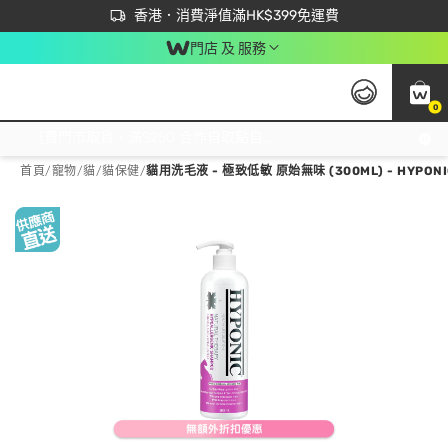
首次APP下單買滿$450 輸入 NEWAPP 即減$50
立即成為易賞錢會員盡享獨家優惠
香港．消費淨值滿HK$399免運費
門店 及 服務
0
免運費門市取貨，滿$250 合作自取點自取免運費，淨額消費滿$399，免費送貨上門！
首頁
/
寵物
/
貓
/
貓保健
/
貓用洗毛液 - 極致低敏 原始無味 (300ML) - HYPONI