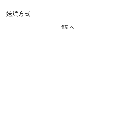
送貨方式
1. 送貨到府（受衛生署條例規管產品除外 ）
隱藏
訂單總額淨值滿$399免運費（商戶直送產品除外），選取「特快送」並於早
上9點至下午7點下單，最快30分鐘內送到​。
2. 門店取貨（商戶直送產品除外）
超過160間門市滿$50免費店取，選取「特快門店取貨」最快30分鐘可取貨。
3. 順豐智能櫃（受衛生署條例規管或商戶直送產品除外）
買滿$250免費順豐智能櫃自提點自取，服務範圍包括香港島、九龍、新界、
各大小屋邨、屋苑商場等。
4.內地跨境直郵
訂單總淨值滿$500免運費。