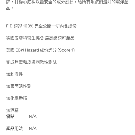
牌，打從心底裡以最安全的成分創建，給所有毛孩們最好的潔淨產
品。
FID 認證 100% 完全公開一切內含成份
德國皮膚科醫生協會 最高級認可產品
美國 EGW Hazard 成份評分 (Score 1)
完成無毒和皮膚刺激性測試
無刺激性
無表面活性劑
無化學香精
無酒精
優點
N/A
產品用法
N/A