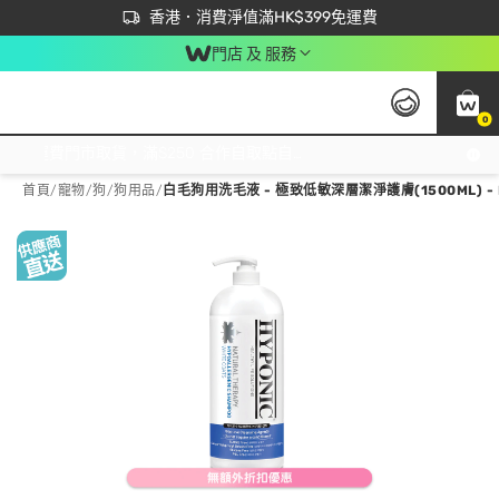
首次APP下單買滿$450 輸入 NEWAPP 即減$50
立即成為易賞錢會員盡享獨家優惠
香港．消費淨值滿HK$399免運費
門店 及 服務
0
免運費門市取貨，滿$250 合作自取點自取免運費，淨額消費滿$399，免費送貨上門！
首頁
/
寵物
/
狗
/
狗用品
/
白毛狗用洗毛液 - 極致低敏深層潔淨護膚(1500ML) - 