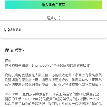
進入此商戶頁面
送貨方式
送貨到府
產品資料
描述
成分絕對是關鍵！Shampoo很容易通過寵物的皮膚被吸收。
寵物皮膚的敏感度是人類五倍，亦能吸收物質，市面上有些防蟲藥
物建議塗在寵物身上用，通過皮膚迅速吸收，發揮其功效。正因為
寵物的皮膚是如此細膩而淡薄，因此很容易被有害化學物質損壞。
HYPONIC一直與頂尖專家合作，研究並為我們的寵物提供最安全
健康的生活。HYPONIC將最優質的成分與領先的技術相結合，並
精心考慮了動物的身體狀況。我們致力於成為一個您可以信賴的品