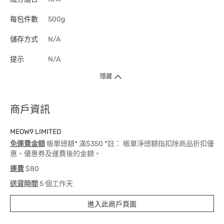
每包件數
500g
儲存方式
N/A
提示
N/A
隱藏
商戶資訊
MEOW9 LIMITED
免運費金額
帳單總額* 滿$350 *註： 帳單淨總額指扣除商品折扣優
惠、優惠券及運費後的金額。
運費
$80
送貨時間
5 個工作天
進入此商戶頁面