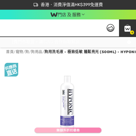
首次APP下單買滿$450 輸入 NEWAPP 即減$50
立即成為易賞錢會員盡享獨家優惠
香港．消費淨值滿HK$399免運費
門店 及 服務
0
免運費門市取貨，滿$250 合作自取點自取免運費，淨額消費滿$399，免費送貨上門！
首頁
/
寵物
/
狗
/
狗用品
/
狗用洗毛液 - 極致低敏 蓬鬆亮光 (500ML) - HYPONI