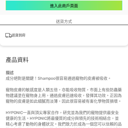
進入此商戶頁面
送貨方式
送貨到府
產品資料
描述
成分絕對是關鍵！Shampoo很容易通過寵物的皮膚被吸收。
寵物皮膚的敏感度是人類五倍，亦能吸收物質，市面上有些防蟲藥
物建議塗在寵物身上用，通過皮膚迅速吸收，發揮其功效。正因為
寵物的皮膚是如此細膩而淡薄，因此很容易被有害化學物質損壞。
HYPONIC一直與頂尖專家合作，研究並為我們的寵物提供最安全
健康的生活。HYPONIC將最優質的成分與領先的技術相結合，並
精心考慮了動物的身體狀況。我們致力於成為一個您可以信賴的品