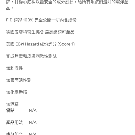
牌，打從心底裡以最安全的成分創建，給所有毛孩們最好的潔淨產
品。
FID 認證 100% 完全公開一切內含成份
德國皮膚科醫生協會 最高級認可產品
美國 EGW Hazard 成份評分 (Score 1)
完成無毒和皮膚刺激性測試
無刺激性
無表面活性劑
無化學香精
無酒精
優點
N/A
產品用法
N/A
成分組合
N/A