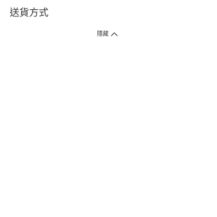
送貨方式
1. 送貨到府（受衛生署條例規管產品除外 ）
隱藏
訂單總額淨值滿$399免運費（商戶直送產品除外），選取「特快送」並於早
上9點至下午7點下單，最快30分鐘內送到​。
2. 門店取貨（商戶直送產品除外）
超過160間門市滿$50免費店取，選取「特快門店取貨」最快30分鐘可取貨。
3. 順豐智能櫃（受衛生署條例規管或商戶直送產品除外）
買滿$250免費順豐智能櫃自提點自取，服務範圍包括香港島、九龍、新界、
各大小屋邨、屋苑商場等。
4.內地跨境直郵
訂單總淨值滿$500免運費。