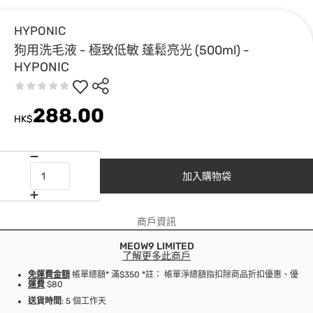
HYPONIC
狗用洗毛液 - 極致低敏 蓬鬆亮光 (500ml) -
HYPONIC
288.00
HK$
加入購物袋
商戶資訊
MEOW9 LIMITED
了解更多此商戶
免運費金額
帳單總額* 滿$350 *註： 帳單淨總額指扣除商品折扣優惠、優
運費
$80
送貨時間
: 5 個工作天