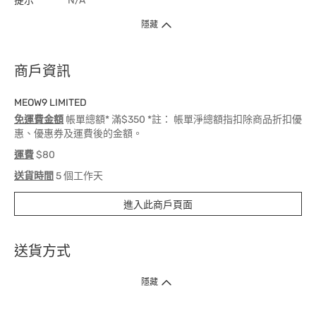
提示
N/A
隱藏
商戶資訊
MEOW9 LIMITED
免運費金額
帳單總額* 滿$350 *註： 帳單淨總額指扣除商品折扣優
惠、優惠券及運費後的金額。
運費
$80
送貨時間
5 個工作天
進入此商戶頁面
送貨方式
1. 送貨到府（受衛生署條例規管產品除外 ）
隱藏
訂單總額淨值滿$399免運費（商戶直送產品除外），選取「特快送」並於早
上9點至下午7點下單，最快30分鐘內送到​。