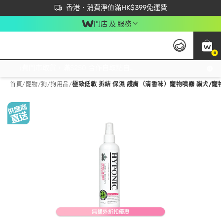
首次APP下單買滿$450 輸入 NEWAPP 即減$50
立即成為易賞錢會員盡享獨家優惠
香港．消費淨值滿HK$399免運費
門店 及 服務
0
免運費門市取貨，滿$250 合作自取點自取免運費，淨額消費滿$399，免費送貨上門！
首頁
/
寵物
/
狗
/
狗用品
/
極致低敏 拆結 保濕 護膚（清香味）寵物噴霧 貓犬/寵物專用 