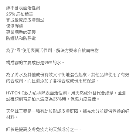
絕不含表面活性劑
23％ 扁柏精華
完成敏感度皮膚測試
保濕護膚
專業調香師研製
防纏結和防靜電
為了“零”使用表面活性劑，解決方案來自於扁柏樹
構成霧的主要成份是95%的水。
為了將水及其他成份有效又平衡地混合起來，其他品牌使用了有效
的合成劑，而且還添加了各種合成成份用於保濕。
HYPONIC致力於排除表面活性劑，用天然成分替代合成劑，並測
試確認到當扁柏水濃度為23％時，保濕力度最佳。
天然蜂王漿是一種有助於形成皮膚屏障，補充水分並提供營養的好
材料。
紅參是提高皮膚免疫力的天然成分之一。