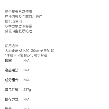
適合每天日常使用
在沖涼後及弄乾前用最佳
梳毛時使用
冬季或需要除靜電
感覺毛髮乾燥暗啞
使用方法
大約距離寵物20-30cm適量噴灑
*注意不可噴灑及接觸到眼睛
優點
N/A
產品用法
N/A
成分組合
N/A
每包件數
237g
儲存方式
N/A