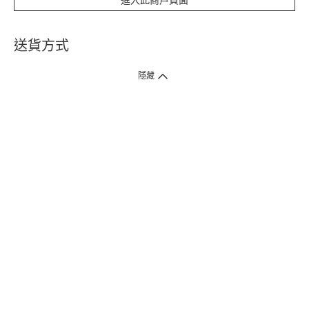
進入此商戶頁面
送貨方式
1. 送貨到府（受衛生署條例規管產品除外 ）
隱藏
訂單總額淨值滿$399免運費（商戶直送產品除外），選取「特快送」並於早
上9點至下午7點下單，最快30分鐘內送到​。
2. 門店取貨（商戶直送產品除外）
超過160間門市滿$50免費店取，選取「特快門店取貨」最快30分鐘可取貨。
3. 順豐智能櫃（受衛生署條例規管或商戶直送產品除外）
買滿$250免費順豐智能櫃自提點自取，服務範圍包括香港島、九龍、新界、
各大小屋邨、屋苑商場等。
4.內地跨境直郵
訂單總淨值滿$500免運費。