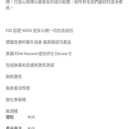
牌，打從心底裡以最安全的成分創建，給所有毛孩們最好的潔淨產
品。
FID 認證 100% 完全公開一切內含成份
德國皮膚科醫生協會 最高級認可產品
美國 EGW Hazard 成份評分 (Score 1)
完成無毒和皮膚刺激性測試
無刺激性
無表面活性劑
無化學香精
無酒精
優點
N/A
產品用法
N/A