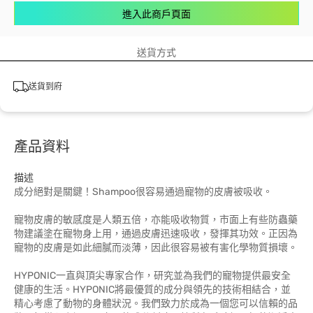
進入此商戶頁面
送貨方式
送貨到府
產品資料
描述
成分絕對是關鍵！Shampoo很容易通過寵物的皮膚被吸收。
寵物皮膚的敏感度是人類五倍，亦能吸收物質，市面上有些防蟲藥
物建議塗在寵物身上用，通過皮膚迅速吸收，發揮其功效。正因為
寵物的皮膚是如此細膩而淡薄，因此很容易被有害化學物質損壞。
HYPONIC一直與頂尖專家合作，研究並為我們的寵物提供最安全
健康的生活。HYPONIC將最優質的成分與領先的技術相結合，並
精心考慮了動物的身體狀況。我們致力於成為一個您可以信賴的品