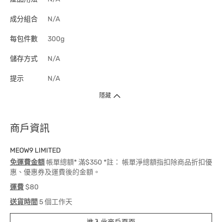
成分組合
N/A
每包件數
300g
儲存方式
N/A
提示
N/A
隱藏
商戶資訊
MEOW9 LIMITED
免運費金額
帳單總額* 滿$350 *註： 帳單淨總額指扣除商品折扣優
惠、優惠券及運費後的金額。
運費
$80
送貨時間
5 個工作天