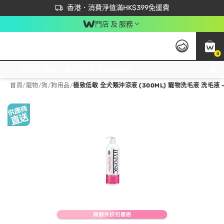
首次APP下單買滿$450 輸入 NEWAPP 即減$50
立即成為易賞錢會員盡享獨家優惠
香港．消費淨值滿HK$399免運費
門店 及 服務
0
免運費門市取貨，滿$250 合作自取點自取免運費，淨額消費滿$399，免費送貨上門！
首頁
/
寵物
/
狗
/
狗用品
/
極致低敏 全犬類沖涼液 (300ML) 寵物洗毛液 洗毛液 - 