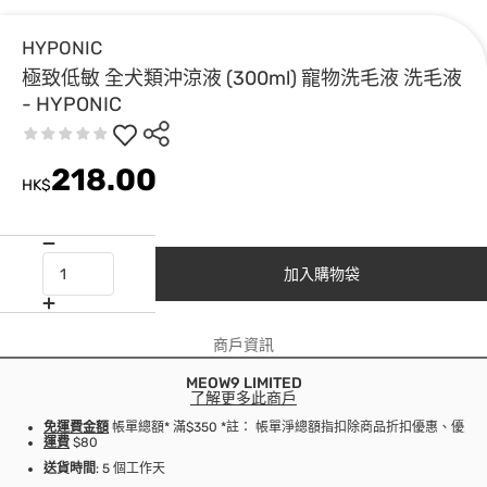
HYPONIC
極致低敏 全犬類沖涼液 (300ml) 寵物洗毛液 洗毛液
- HYPONIC
218.00
HK$
加入購物袋
商戶資訊
MEOW9 LIMITED
了解更多此商戶
免運費金額
帳單總額* 滿$350 *註： 帳單淨總額指扣除商品折扣優惠、優
運費
$80
送貨時間
: 5 個工作天