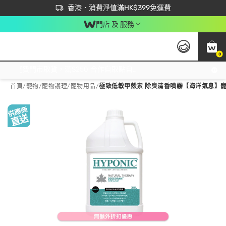
首次APP下單買滿$450 輸入 NEWAPP 即減$50
立即成為易賞錢會員盡享獨家優惠
香港．消費淨值滿HK$399免運費
門店 及 服務
0
免運費門市取貨，滿$250 合作自取點自取免運費，淨額消費滿$399，免費送貨上門！
首頁
/
寵物
/
寵物護理
/
寵物用品
/
極致低敏甲殼素 除臭清香噴霧【海洋氣息】寵物家居用