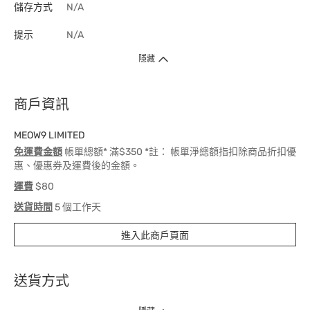
儲存方式
N/A
提示
N/A
隱藏
商戶資訊
MEOW9 LIMITED
免運費金額
帳單總額* 滿$350 *註： 帳單淨總額指扣除商品折扣優
惠、優惠券及運費後的金額。
運費
$80
送貨時間
5 個工作天
進入此商戶頁面
送貨方式