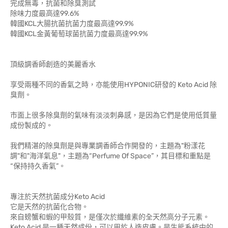
完成無毒，抗菌和除臭測試
除味力度最高達99.6%
韓國KCL大腸抗菌抗菌力度最高達99.9%
韓國KCL金黃葡萄球菌抗菌力度最高達99.9%
頂級調香師創造的美麗香水
享受兩種不同的香氣之時，亦能使用HYPONIC研發的 Keto Acid 除
臭劑。
市面上很多除臭劑的氣味有淡淡刺鼻感，是因為它們是使用低質量
成份製成的。
我們精湛的除臭劑是與專業調香師合作開發的，主題為"粉漾花
調"和"海洋氣息"，主題為“Perfume Of Space”，其目標和重點是
“保持持久香氣”。
專注於天然抗菌成分Keto Acid
它是天然的抗菌化合物。
來自螃蟹和蝦的甲殼質，是僅次於纖維素的全天然高分子元素。
Keto Acid 是一種天然成份，可以用於人造皮膚。是生態系統中的