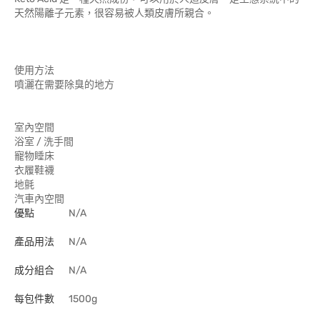
天然陽離子元素，很容易被人類皮膚所親合。
使用方法
噴灑在需要除臭的地方
​室內空間
浴室 / 洗手間
寵物睡床
衣履鞋襪
地氈
汽車內空間
優點
N/A
產品用法
N/A
成分組合
N/A
每包件數
1500g