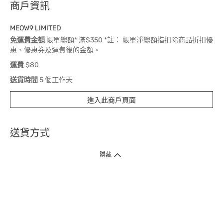
商戶資訊
MEOW9 LIMITED
免運費金額
帳單總額* 滿$350 *註： 帳單淨總額指扣除商品折扣優
惠、優惠券及運費後的金額。
運費
$80
送貨時間
5 個工作天
進入此商戶頁面
送貨方式
1. 送貨到府（受衛生署條例規管產品除外 ）
隱藏
訂單總額淨值滿$399免運費（商戶直送產品除外），選取「特快送」並於早
上9點至下午7點下單，最快30分鐘內送到​。
2. 門店取貨（商戶直送產品除外）
超過160間門市滿$50免費店取，選取「特快門店取貨」最快30分鐘可取貨。
3. 順豐智能櫃（受衛生署條例規管或商戶直送產品除外）
買滿$250免費順豐智能櫃自提點自取，服務範圍包括香港島、九龍、新界、
各大小屋邨、屋苑商場等。