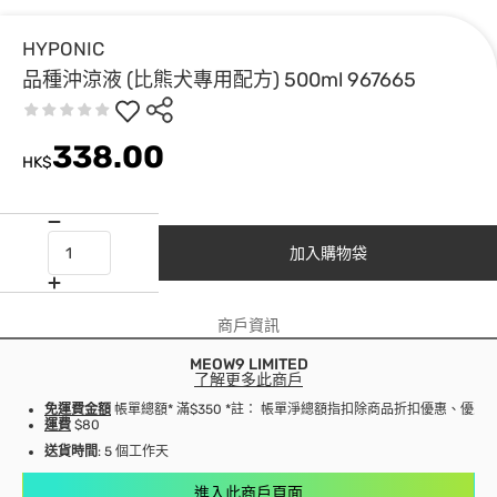
HYPONIC
品種沖涼液 (比熊犬專用配方) 500ml 967665
338.00
HK$
加入購物袋
商戶資訊
MEOW9 LIMITED
了解更多此商戶
免運費金額
帳單總額* 滿$350 *註： 帳單淨總額指扣除商品折扣優惠、優
運費
$80
送貨時間
: 5 個工作天
進入此商戶頁面