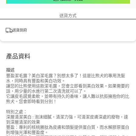
送貨方式
送貨到府
產品資料
描述
豐盈潔毛露？美白潔毛露？別想太多了！這是比熊犬的專用洗髮
水，同時具有豐盈和美白功效。
讓您的比熊使用這款潔毛露，您會立即看到美白效果。如果需要的
話，用少量的水進行第二次清洗就可以了。
它讓皮毛感覺柔軟，並帶有持久的香味，讓人難以抗拒擁抱你的比
熊犬。您會即時看到分別！
特別之處：
深層清潔美白 : 泡沫細膩，清潔力強，可清潔皮膚深處的廢物，達
到深層清潔的效果
豐盈：專利的核桃勝肽為皮膚和頭髮提供蛋白質，而水解膠原蛋白
則增強光澤和豐盈度。