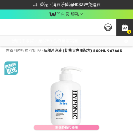
首次APP下單買滿$450 輸入 NEWAPP 即減$50
立即成為易賞錢會員盡享獨家優惠
香港．消費淨值滿HK$399免運費
門店 及 服務
0
免運費門市取貨，滿$250 合作自取點自取免運費，淨額消費滿$399，免費送貨上門！
首頁
/
寵物
/
狗
/
狗用品
/
品種沖涼液 (比熊犬專用配方) 500ML 967665