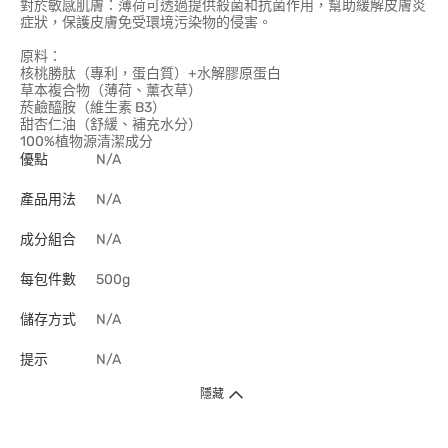
對於敏感肌膚：薄荷可透過提供殺菌和抗菌作用，幫助緩解皮膚炎
症狀，保護皮膚免受環境污染物的侵害。
原料：
核桃勝肽（專利，蛋白質）+水解膠原蛋白
草本複合物（薄荷、薰衣草）
菸鹼醯胺（維生素 B3）
甜杏仁油（舒緩、補充水分）
100%植物源清潔成分
優點
N/A
產品用法
N/A
成分組合
N/A
每包件數
500g
儲存方式
N/A
提示
N/A
隱藏