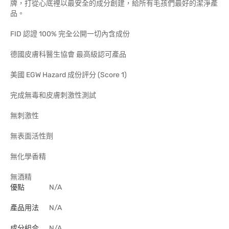
牌，打從心底裡以最安全的成分創建，給所有毛孩們最好的潔淨產
品。
FID 認證 100% 完全公開一切內含成份
德國皮膚科醫生協會 最高級認可產品
美國 EGW Hazard 成份評分 (Score 1)
完成無毒和皮膚刺激性測試
無刺激性
無表面活性劑
無化學香精
無酒精
優點
N/A
產品用法
N/A
成分組合
N/A