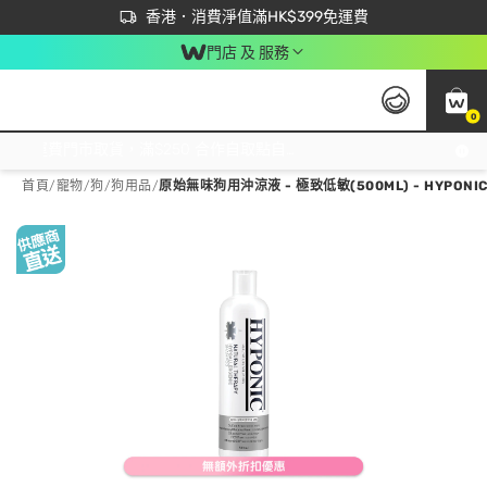
首次APP下單買滿$450 輸入 NEWAPP 即減$50
立即成為易賞錢會員盡享獨家優惠
香港．消費淨值滿HK$399免運費
門店 及 服務
0
免運費門市取貨，滿$250 合作自取點自取免運費，淨額消費滿$399，免費送貨上門！
首頁
/
寵物
/
狗
/
狗用品
/
原始無味狗用沖涼液 - 極致低敏(500ML) - HYPONI