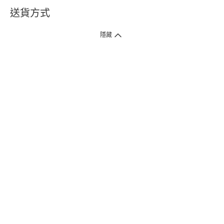
送貨方式
1. 送貨到府（受衛生署條例規管產品除外 ）
隱藏
訂單總額淨值滿$399免運費（商戶直送產品除外），選取「特快送」並於早
上9點至下午7點下單，最快30分鐘內送到​。
2. 門店取貨（商戶直送產品除外）
超過160間門市滿$50免費店取，選取「特快門店取貨」最快30分鐘可取貨。
3. 順豐智能櫃（受衛生署條例規管或商戶直送產品除外）
買滿$250免費順豐智能櫃自提點自取，服務範圍包括香港島、九龍、新界、
各大小屋邨、屋苑商場等。
4.內地跨境直郵
訂單總淨值滿$500免運費。