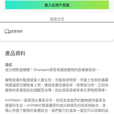
進入此商戶頁面
送貨方式
送貨到府
產品資料
描述
成分絕對是關鍵！Shampoo很容易通過寵物的皮膚被吸收。
寵物皮膚的敏感度是人類五倍，亦能吸收物質，市面上有些防蟲藥
物建議塗在寵物身上用，通過皮膚迅速吸收，發揮其功效。正因為
寵物的皮膚是如此細膩而淡薄，因此很容易被有害化學物質損壞。
HYPONIC一直與頂尖專家合作，研究並為我們的寵物提供最安全
健康的生活。HYPONIC將最優質的成分與領先的技術相結合，並
精心考慮了動物的身體狀況。我們致力於成為一個您可以信賴的品