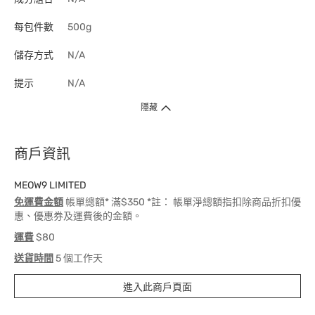
每包件數
500g
儲存方式
N/A
提示
N/A
隱藏
商戶資訊
MEOW9 LIMITED
免運費金額
帳單總額* 滿$350 *註： 帳單淨總額指扣除商品折扣優
惠、優惠券及運費後的金額。
運費
$80
送貨時間
5 個工作天
進入此商戶頁面