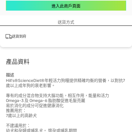
進入此商戶頁面
送貨方式
送貨到府
產品資料
描述
Hill's®ScienceDiet®年輕活力狗糧提供精確均衡的營養，以對抗7
歲以上成年狗的衰老影響。
專有的成分混合物支持大腦功能，相互作用，能量和活力
Omega-3 及 Omega-6 脂肪酸促進毛髮亮麗
易於消化的成分可促進健康消化
推薦用於：
7歲以上的高齡犬
不建議用於：
幼犬和孕婦或哺乳犬。 懷孕或哺乳期間