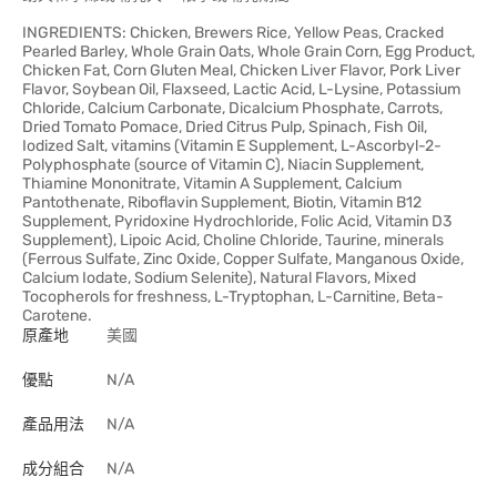
INGREDIENTS: Chicken, Brewers Rice, Yellow Peas, Cracked
Pearled Barley, Whole Grain Oats, Whole Grain Corn, Egg Product,
Chicken Fat, Corn Gluten Meal, Chicken Liver Flavor, Pork Liver
Flavor, Soybean Oil, Flaxseed, Lactic Acid, L-Lysine, Potassium
Chloride, Calcium Carbonate, Dicalcium Phosphate, Carrots,
Dried Tomato Pomace, Dried Citrus Pulp, Spinach, Fish Oil,
Iodized Salt, vitamins (Vitamin E Supplement, L-Ascorbyl-2-
Polyphosphate (source of Vitamin C), Niacin Supplement,
Thiamine Mononitrate, Vitamin A Supplement, Calcium
Pantothenate, Riboflavin Supplement, Biotin, Vitamin B12
Supplement, Pyridoxine Hydrochloride, Folic Acid, Vitamin D3
Supplement), Lipoic Acid, Choline Chloride, Taurine, minerals
(Ferrous Sulfate, Zinc Oxide, Copper Sulfate, Manganous Oxide,
Calcium Iodate, Sodium Selenite), Natural Flavors, Mixed
Tocopherols for freshness, L-Tryptophan, L-Carnitine, Beta-
Carotene.
原產地
美國
優點
N/A
產品用法
N/A
成分組合
N/A