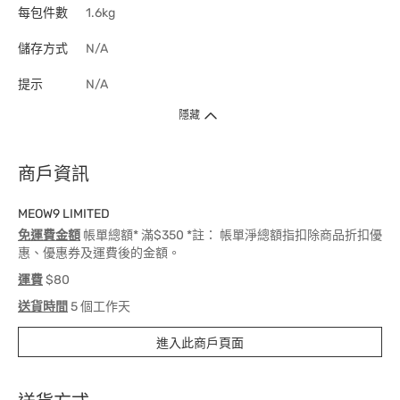
每包件數
1.6kg
儲存方式
N/A
提示
N/A
隱藏
商戶資訊
MEOW9 LIMITED
免運費金額
帳單總額* 滿$350 *註： 帳單淨總額指扣除商品折扣優
惠、優惠券及運費後的金額。
運費
$80
送貨時間
5 個工作天
進入此商戶頁面