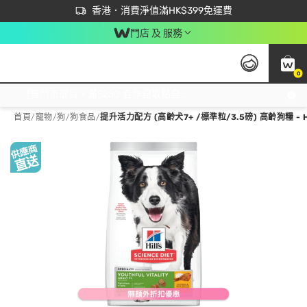
首次APP下單買滿$450 輸入 NEWAPP 即減$50
立即成為易賞錢會員盡享獨家優惠
香港．消費淨值滿HK$399免運費
門店 及 服務
0
免運費門市取貨，滿$250 合作自取點自取免運費，淨額消費滿$399，免費送貨上門！
首頁
/
寵物
/
狗
/
狗食品
/
提升活力配方 (高齡犬7+ /標準粒/3.5磅) 高齡狗糧 - H