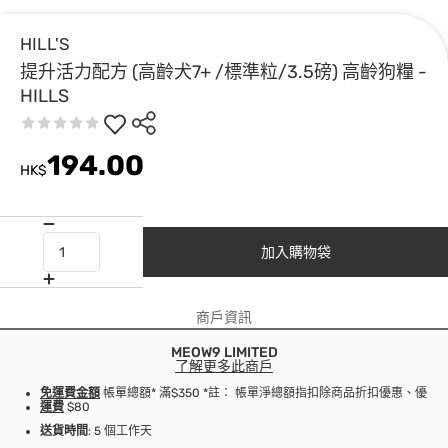
HILL'S
提升活力配方 (高齡犬7+ /標準粒/3.5磅) 高齡狗糧 -
HILLS
194.00
HK$
加入購物袋
商戶資訊
MEOW9 LIMITED
了解更多此商戶
免運費金額
帳單總額* 滿$350 *註： 帳單淨總額指扣除商品折扣優惠、優
運費
$80
送貨時間
: 5 個工作天