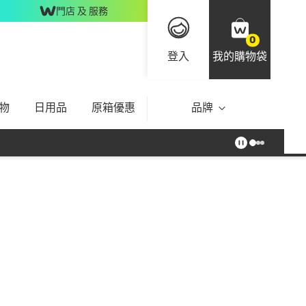
門店 及 服務
0
登入
我的購物袋
物
日用品
原箱優惠
品牌