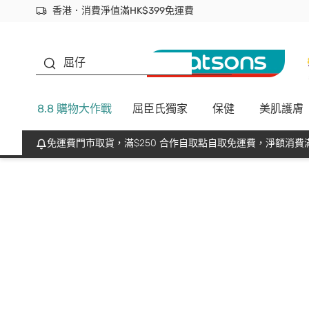
香港．消費淨值滿HK$399免運費
立即成為易賞錢會員盡享獨家優惠
首次APP下單買滿$450 輸入 NEWAPP 即減$50
生蠔BB
屈仔
8.8 購物大作戰
屈臣氏獨家
保健
美肌護膚
免運費門市取貨，滿$250 合作自取點自取免運費，淨額消費滿