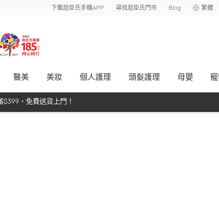
下載屈臣氏手機APP
尋找屈臣氏門市
Blog
繁體
醫美
美妝
個人護理
頭髮護理
母嬰
寵
$399，免費送貨上門！